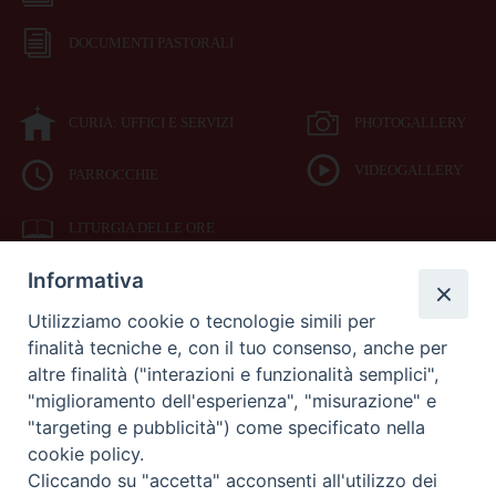
DOCUMENTI PASTORALI
CURIA: UFFICI E SERVIZI
PHOTOGALLERY
VIDEOGALLERY
PARROCCHIE
LITURGIA DELLE ORE
Informativa
BIBBIA CEI ON LINE
Utilizziamo cookie o tecnologie simili per
finalità tecniche e, con il tuo consenso, anche per
SEDE
altre finalità ("interazioni e funzionalità semplici",
VESCOVILE
"miglioramento dell'esperienza", "misurazione" e
"targeting e pubblicità") come specificato nella
cookie policy.
Piazza Duomo 42
Cliccando su "accetta" acconsenti all'utilizzo dei
71042