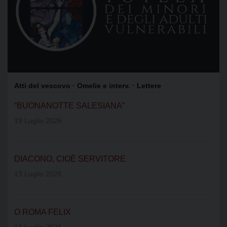
Atti del vescovo
· Omelie e interv.
· Lettere
“BUONANOTTE SALESIANA”
19 Luglio 2026
DIACONO, CIOÈ SERVITORE
13 Luglio 2026
O ROMA FELIX