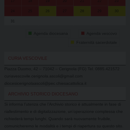
17
18
19
20
21
22
23
24
25
26
27
28
29
30
31
1
2
3
4
5
6
Agenda diocesana
Agenda vescovo
Fraternità sacerdotale
CURIA VESCOVILE
Piazza Duomo, 42 – 71042 – Cerignola (FG) Tel. 0885.421572
curiavescovile.cerignola.ascoli@gmail.com
diocesicerignolaascoli@pec.chiesacattolica.it
ARCHIVIO STORICO DIOCESANO
Si informa l’utenza che l’Archivio storico è attualmente in fase di
riallestimento e di digitalizzazione, un’operazione complessa che
richiederà tempi lunghi. Quando sarà nuovamente fruibile,
comunicheremo le modalità e i tempi di riapertura su questo sito.