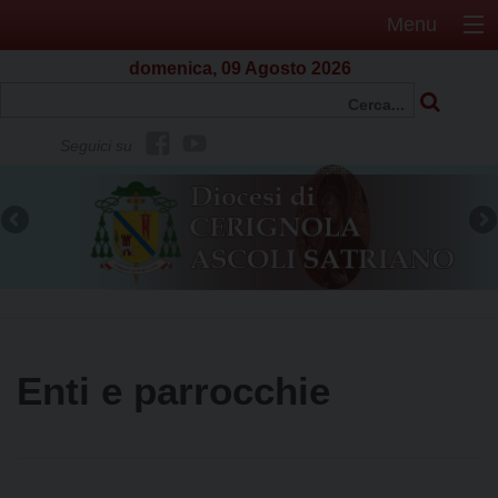
Menu
domenica, 09 Agosto 2026
f
Y
Seguici su
b
o
u
t
u
b
e