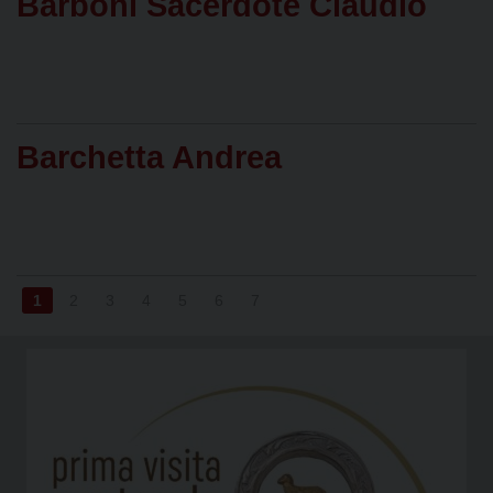
Barboni Sacerdote Claudio
Barchetta Andrea
1
2
3
4
5
6
7