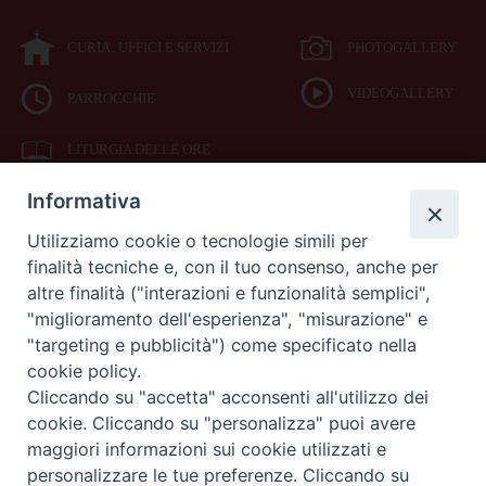
CURIA: UFFICI E SERVIZI
PHOTOGALLERY
VIDEOGALLERY
PARROCCHIE
LITURGIA DELLE ORE
Informativa
BIBBIA CEI ON LINE
Utilizziamo cookie o tecnologie simili per
finalità tecniche e, con il tuo consenso, anche per
SEDE
altre finalità ("interazioni e funzionalità semplici",
VESCOVILE
"miglioramento dell'esperienza", "misurazione" e
"targeting e pubblicità") come specificato nella
cookie policy.
Piazza Duomo 42
Cliccando su "accetta" acconsenti all'utilizzo dei
71042
cookie. Cliccando su "personalizza" puoi avere
Cerignola (Foggia)
maggiori informazioni sui cookie utilizzati e
Tel 0885.42.15.72
Fax 0885.42.94.90
personalizzare le tue preferenze. Cliccando su