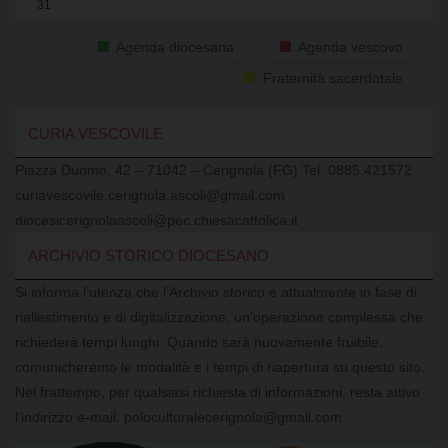
31
1
2
3
4
5
6
Agenda diocesana
Agenda vescovo
Fraternità sacerdotale
CURIA VESCOVILE
Piazza Duomo, 42 – 71042 – Cerignola (FG) Tel. 0885.421572
curiavescovile.cerignola.ascoli@gmail.com
diocesicerignolaascoli@pec.chiesacattolica.it
ARCHIVIO STORICO DIOCESANO
Si informa l’utenza che l’Archivio storico è attualmente in fase di
riallestimento e di digitalizzazione, un’operazione complessa che
richiederà tempi lunghi. Quando sarà nuovamente fruibile,
comunicheremo le modalità e i tempi di riapertura su questo sito.
Nel frattempo, per qualsiasi richiesta di informazioni, resta attivo
l’indirizzo e-mail: poloculturalecerignola@gmail.com.