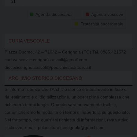
31
1
2
3
4
5
6
Agenda diocesana
Agenda vescovo
Fraternità sacerdotale
CURIA VESCOVILE
Piazza Duomo, 42 – 71042 – Cerignola (FG) Tel. 0885.421572
curiavescovile.cerignola.ascoli@gmail.com
diocesicerignolaascoli@pec.chiesacattolica.it
ARCHIVIO STORICO DIOCESANO
Si informa l’utenza che l’Archivio storico è attualmente in fase di
riallestimento e di digitalizzazione, un’operazione complessa che
richiederà tempi lunghi. Quando sarà nuovamente fruibile,
comunicheremo le modalità e i tempi di riapertura su questo sito.
Nel frattempo, per qualsiasi richiesta di informazioni, resta attivo
l’indirizzo e-mail: poloculturalecerignola@gmail.com.