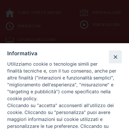
CURIA: UFFICI E SERVIZI
PHOTOGALLERY
VIDEOGALLERY
PARROCCHIE
LITURGIA DELLE ORE
Informativa
BIBBIA CEI ON LINE
Utilizziamo cookie o tecnologie simili per
finalità tecniche e, con il tuo consenso, anche per
SEDE
altre finalità ("interazioni e funzionalità semplici",
VESCOVILE
"miglioramento dell'esperienza", "misurazione" e
"targeting e pubblicità") come specificato nella
cookie policy.
Piazza Duomo 42
Cliccando su "accetta" acconsenti all'utilizzo dei
71042
cookie. Cliccando su "personalizza" puoi avere
Cerignola (Foggia)
maggiori informazioni sui cookie utilizzati e
Tel 0885.42.15.72
Fax 0885.42.94.90
personalizzare le tue preferenze. Cliccando su