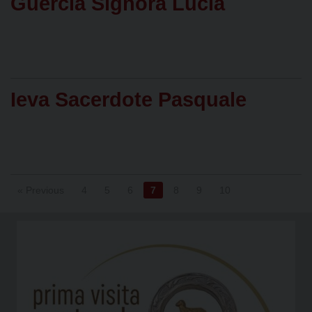
Guercia Signora Lucia
Ieva Sacerdote Pasquale
« Previous
4
5
6
7
8
9
10