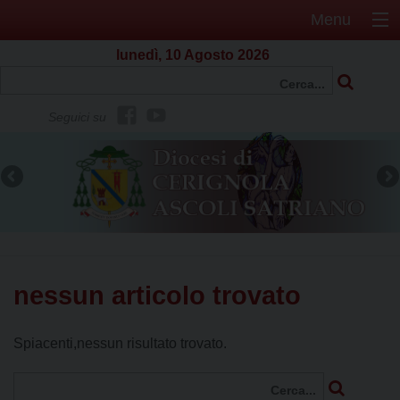
Menu
lunedì, 10 Agosto 2026
f
Y
Seguici su
b
o
u
t
u
b
e
nessun articolo trovato
Spiacenti,nessun risultato trovato.