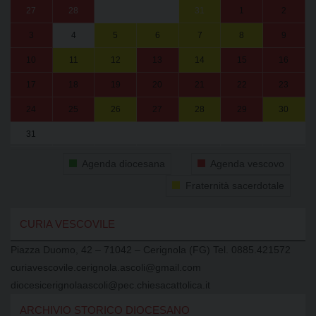
27
28
29
30
31
1
2
3
4
5
6
7
8
9
10
11
12
13
14
15
16
17
18
19
20
21
22
23
24
25
26
27
28
29
30
31
1
2
3
4
5
6
Agenda diocesana
Agenda vescovo
Fraternità sacerdotale
CURIA VESCOVILE
Piazza Duomo, 42 – 71042 – Cerignola (FG) Tel. 0885.421572
curiavescovile.cerignola.ascoli@gmail.com
diocesicerignolaascoli@pec.chiesacattolica.it
ARCHIVIO STORICO DIOCESANO