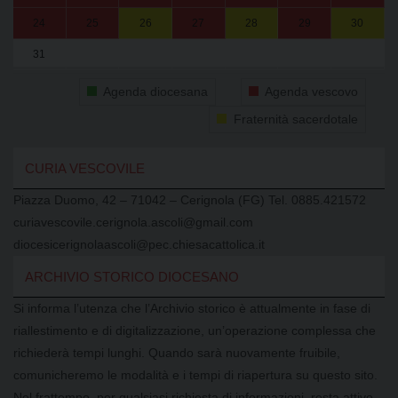
24
25
26
27
28
29
30
31
1
2
3
4
5
6
Agenda diocesana
Agenda vescovo
Fraternità sacerdotale
CURIA VESCOVILE
Piazza Duomo, 42 – 71042 – Cerignola (FG) Tel. 0885.421572
curiavescovile.cerignola.ascoli@gmail.com
diocesicerignolaascoli@pec.chiesacattolica.it
ARCHIVIO STORICO DIOCESANO
Si informa l’utenza che l’Archivio storico è attualmente in fase di
riallestimento e di digitalizzazione, un’operazione complessa che
richiederà tempi lunghi. Quando sarà nuovamente fruibile,
comunicheremo le modalità e i tempi di riapertura su questo sito.
Nel frattempo, per qualsiasi richiesta di informazioni, resta attivo