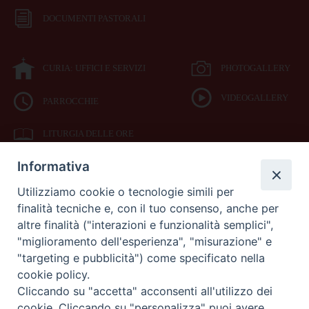
DOCUMENTI PASTORALI
CURIA: UFFICI E SERVIZI
PHOTOGALLERY
VIDEOGALLERY
PARROCCHIE
LITURGIA DELLE ORE
Informativa
BIBBIA CEI ON LINE
Utilizziamo cookie o tecnologie simili per
finalità tecniche e, con il tuo consenso, anche per
SEDE
altre finalità ("interazioni e funzionalità semplici",
VESCOVILE
"miglioramento dell'esperienza", "misurazione" e
"targeting e pubblicità") come specificato nella
cookie policy.
Piazza Duomo 42
Cliccando su "accetta" acconsenti all'utilizzo dei
71042
cookie. Cliccando su "personalizza" puoi avere