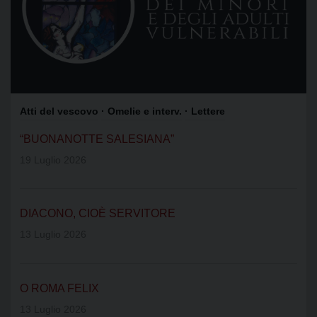
Atti del vescovo
· Omelie e interv.
· Lettere
“BUONANOTTE SALESIANA”
19 Luglio 2026
DIACONO, CIOÈ SERVITORE
13 Luglio 2026
O ROMA FELIX
13 Luglio 2026