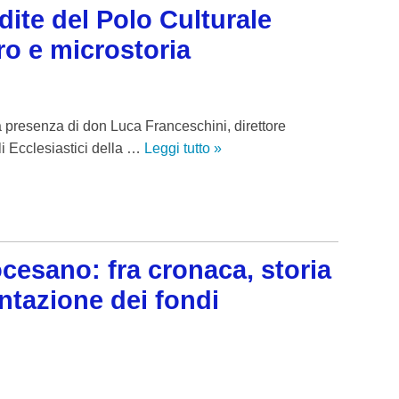
SCOUT CE
dite del Polo Culturale
o e microstoria
APOSTOLA
GRUPPI DI
 presenza di don Luca Franceschini, direttore
MOVIMENT
li Ecclesiastici della …
Leggi tutto
L
»
OFS SAN 
e
a
OFS SS. N
n
t
OFS DI AS
i
ocesano: fra cronaca, storia
c
OFS SAN 
entazione dei fondi
h
e
GIFRA
c
RNS
a
r