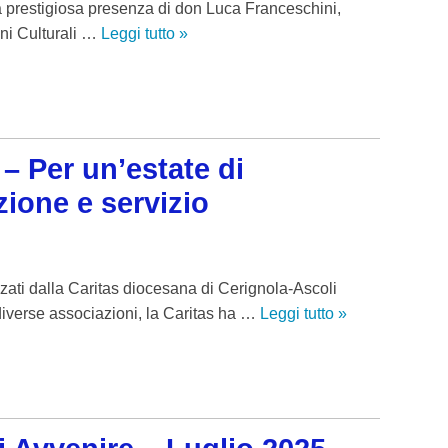
a prestigiosa presenza di don Luca Franceschini,
UNITALSI
t
eni Culturali …
Leggi tutto
I
»
e
VOLONTAR
l
i
P
n
SERRA CL
o
e
l
d
AGCI
o
– Per un’estate di
i
C
AMCI
t
ione e servizio
u
e
l
d
t
e
u
zati dalla Caritas diocesana di Cerignola-Ascoli
l
r
diverse associazioni, la Caritas ha …
Leggi tutto
L
»
P
a
a
o
l
M
l
e
e
o
D
g
C
i
l
u