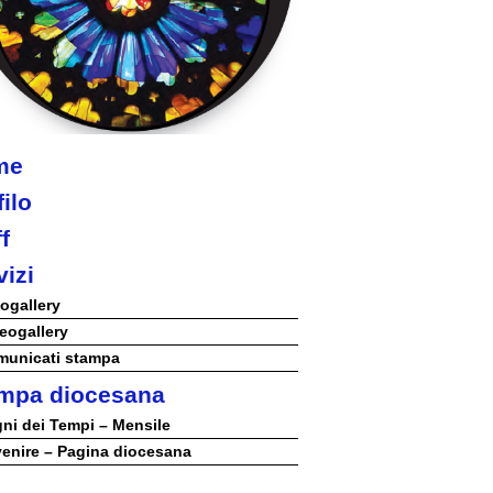
NGELIZZAZIONE
RGIA
TÀ E MISSIONE
me
ilo
ATTOLICA
f
NEOCATECUMENALE PRIMA COMUNITÀ
vizi
NEOCATECUMENALE SECONDA COMUNITÀ
ogallery
eogallery
RIGNOLA 1
unicati stampa
mpa diocesana
STORALI
ni dei Tempi – Mensile
enire – Pagina diocesana
RIGNOLA 2