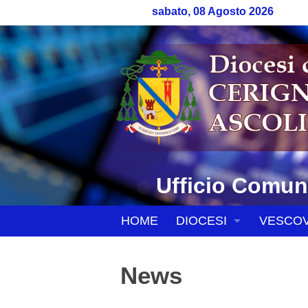
sabato, 08 Agosto 2026
Ufficio Comuni
S
HOME
DIOCESI
VESCO
k
i
CENNI STORICI
BIOGRA
p
News
t
CRONOTASSI DEI VE
SEGRET
o