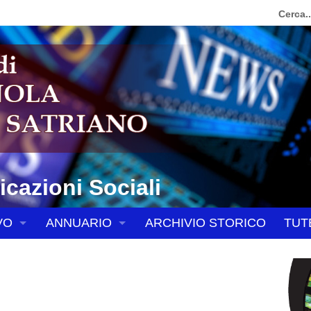
cazioni Sociali
VO
ANNUARIO
ARCHIVIO STORICO
TUT
FIA
PERSONE
SCOVI
ERIA VESCOVILE
ENTI E ORGANISMI DIOCESANI