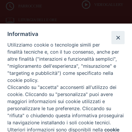
VIDEOGALLERY
PARROCCHIE
LITURGIA DELLE ORE
Informativa
BIBBIA CEI ON LINE
Utilizziamo cookie o tecnologie simili per
finalità tecniche e, con il tuo consenso, anche per
SEDE
altre finalità ("interazioni e funzionalità semplici",
VESCOVILE
"miglioramento dell'esperienza", "misurazione" e
"targeting e pubblicità") come specificato nella
cookie policy.
Piazza Duomo 42
Cliccando su "accetta" acconsenti all'utilizzo dei
71042
cookie. Cliccando su "personalizza" puoi avere
Cerignola (Foggia)
maggiori informazioni sui cookie utilizzati e
Tel 0885.42.15.72
Fax 0885.42.94.90
personalizzare le tue preferenze. Cliccando su
"rifiuta" o chiudendo questa informativa proseguirai
Preferenze Cookie
la navigazione installando i soli cookie tecnici.
Copyright 2017 © Diocesi di Cerignola Ascoli Satriano
Ulteriori informazioni sono disponibili nella
cookie