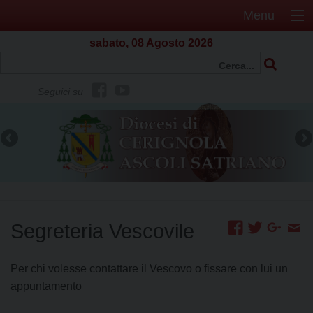
Menu
sabato, 08 Agosto 2026
f
Y
Seguici su
b
o
u
t
u
b
e
Segreteria Vescovile
Per chi volesse contattare il Vescovo o fissare con lui un
appuntamento