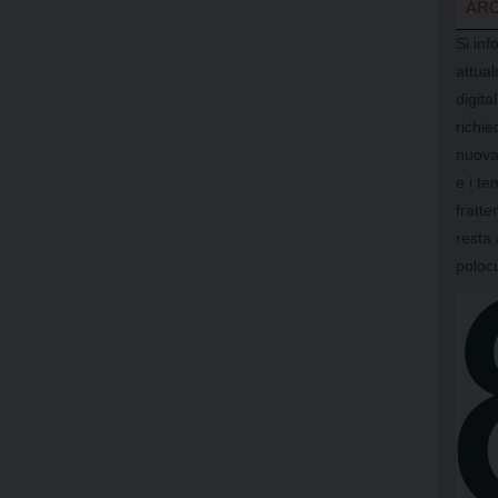
ARC
Si inf
attual
digit
richi
nuova
e i te
fratte
resta 
poloc