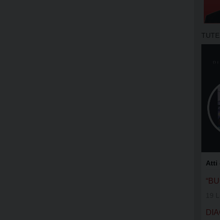
APOSTOLA
GRUPPI DI
TUTE
MOVIMENT
OFS SAN 
OFS SS. N
OFS DI AS
OFS SAN 
GIFRA
Atti
RNS
“B
19 L
UNITALSI
DIA