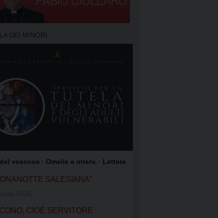
TO DELLA PREGHIERA
 PREGHIERA
LA DEI MINORI
O DEI FOCOLARI
GIOACCHINO
OME DI GESÙ
COLI SATRIANO
ROCCO
 del vescovo
· Omelie e interv.
· Lettere
UONANOTTE SALESIANA”
uglio 2026
CONO, CIOÈ SERVITORE