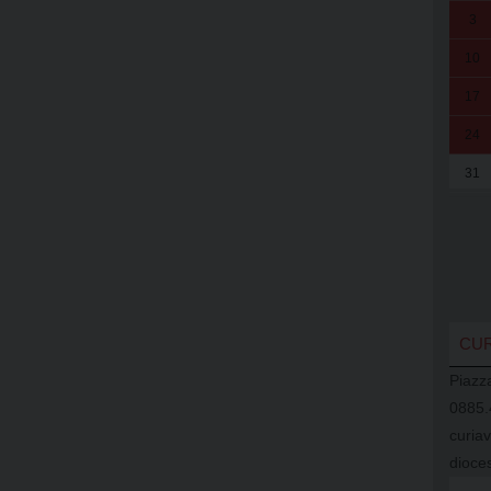
3
10
17
24
31
CUR
Piazz
0885.
curia
dioces