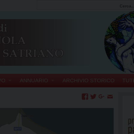
VO
ANNUARIO
ARCHIVIO STORICO
TUT
FIA
PERSONE
SCOVI
ERIA VESCOVILE
ENTI E ORGANISMI DIOCESANI
EL VESCOVO
UFFICI
SERVIZI GENERALI