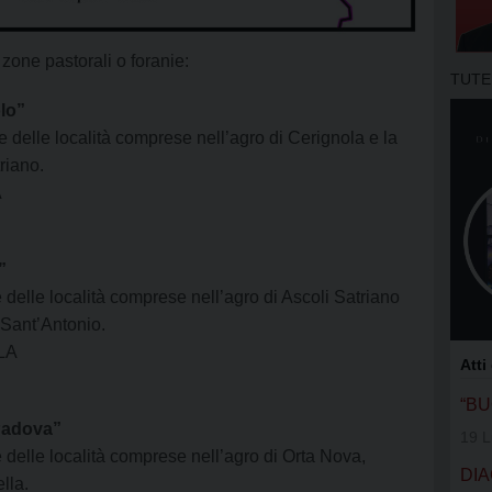
APOSTOLA
GRUPPI DI
re zone pastorali o foranie:
TUTE
MOVIMENT
lo”
delle località comprese nell’agro di Cerignola e la
OFS SAN 
triano.
A
OFS SS. N
OFS DI AS
”
elle località comprese nell’agro di Ascoli Satriano
OFS SAN 
 Sant’Antonio.
GIFRA
OLA
Atti
RNS
“B
Padova”
19 L
UNITALSI
delle località comprese nell’agro di Orta Nova,
DIA
lla.