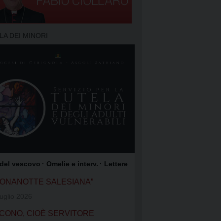
TO DELLA PREGHIERA
 PREGHIERA
LA DEI MINORI
O DEI FOCOLARI
GIOACCHINO
OME DI GESÙ
COLI SATRIANO
ROCCO
 del vescovo
· Omelie e interv.
· Lettere
UONANOTTE SALESIANA”
uglio 2026
CONO, CIOÈ SERVITORE