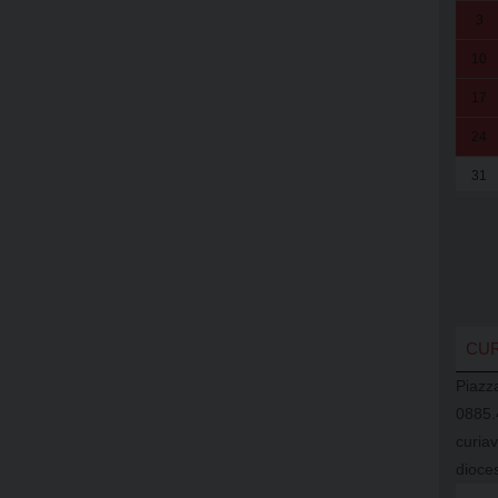
3
10
17
24
31
CUR
Piazz
0885.
curia
dioces