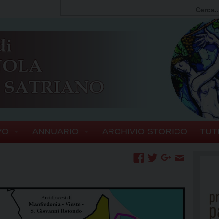
VO
ANNUARIO
ARCHIVIO STORICO
TUT
FIA
PERSONE
SCOVI
ERIA VESCOVILE
ENTI E ORGANISMI DIOCESANI
EL VESCOVO
UFFICI
SERVIZI GENERALI