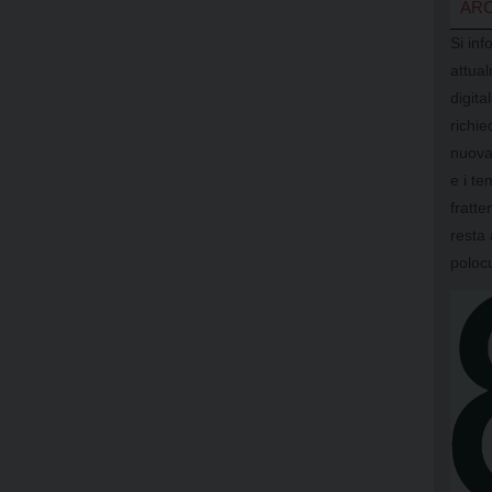
ARC
Si inf
attual
digit
richi
nuova
e i te
fratte
resta 
poloc