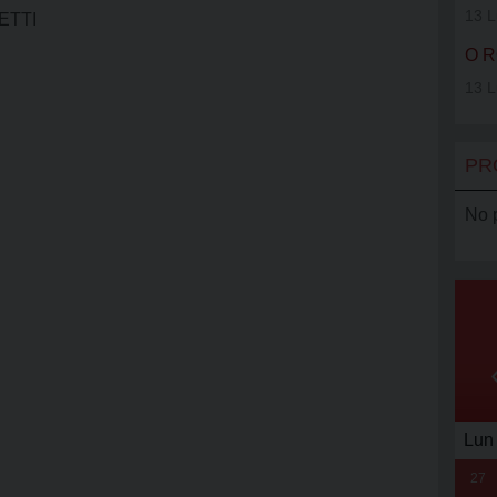
VOLONTAR
13 L
RETTI
SERRA CL
O R
13 L
AGCI
AMCI
PR
No 
Lun
27