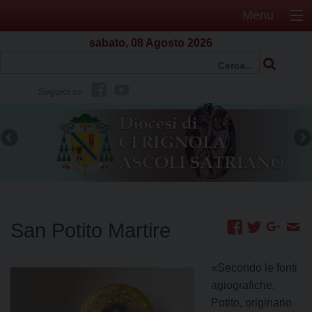
Menu
sabato, 08 Agosto 2026
f
Y
Seguici su
b
o
u
t
u
b
e
San Potito Martire
«Secondo le fonti
agiografiche,
Potito, originario