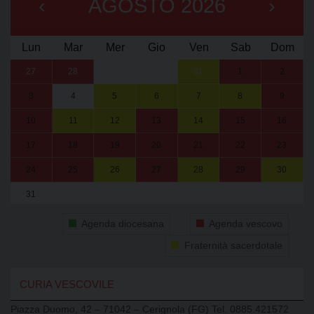
‹
AGOSTO 2026
›
Lun
Mar
Mer
Gio
Ven
Sab
Dom
27
28
29
30
31
1
2
3
4
5
6
7
8
9
10
11
12
13
14
15
16
17
18
19
20
21
22
23
24
25
26
27
28
29
30
31
1
2
3
4
5
6
Agenda diocesana
Agenda vescovo
Fraternità sacerdotale
CURIA VESCOVILE
Piazza Duomo, 42 – 71042 – Cerignola (FG) Tel. 0885.421572