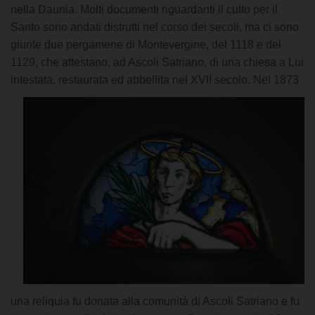
nella Daunia. Molti documenti riguardanti il culto per il
Santo sono andati distrutti nel corso dei secoli, ma ci sono
giunte due pergamene di Montevergine, del 1118 e del
1129, che attestano, ad Ascoli Satriano, di una chiesa a Lui
intestata, restaurata ed
abbellita nel XVII secolo. Nel 1873
una reliquia fu donata alla comunità di Ascoli Satriano e fu