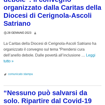
r
a
t
i
organizzato dalla Caritas della
i
r
u
l
a
Diocesi di Cerignola-Ascoli
i
d
i
s
c
Satriano
i
n
b
e
a
e
a
v
28 GENNAIO 2023
r
l
g
o
e
r
l
n
La Caritas della Diocesi di Cerignola-Ascoli Satriano ha
e
i
i
o
organizzato il convegno sul tema “Prendersi cura
c
c
a
i
dell’anello debole. Dalle povertà all’inclusione …
Leggi
r
o
t
l
tutto
“
»
e
r
a
P
P
s
d
”
r
r
comunicato stampa
c
o
:
e
e
e
d
i
m
n
r
i
l
i
d
“Nessuno può salvarsi da
e
I
l
o
e
n
s
solo. Ripartire dal Covid-19
i
“
r
e
a