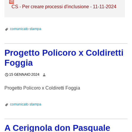
CS - Per creare processi d'inclusione - 11-11-2024
r
e
e
n
a
o
r
d
comunicato stampa
e
e
p
l
Progetto Policoro x Coldiretti
r
l
o
a
Foggia
c
t
e
r
15 GENNAIO 2024
s
a
s
Progetto Policoro x Coldiretti Foggia
t
i
t
d
a
comunicato stampa
’
1
i
0
n
e
A Cerignola don Pasquale
c