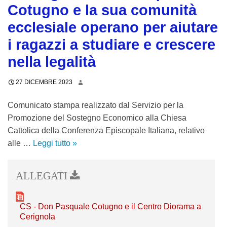
1
Cotugno e la sua comunità
l
7
ecclesiale operano per aiutare
u
d
s
i
i ragazzi a studiare e crescere
i
c
nella legalità
o
e
n
m
27 DICEMBRE 2023
e
b
”
r
Comunicato stampa realizzato dal Servizio per la
C
e
Promozione del Sostegno Economico alla Chiesa
o
2
Cattolica della Conferenza Episcopale Italiana, relativo
n
0
alle …
Leggi tutto
A
»
d
2
C
o
4
e
n
r
M
i
a
CS - Don Pasquale Cotugno e il Centro Diorama a
g
r
Cerignola
n