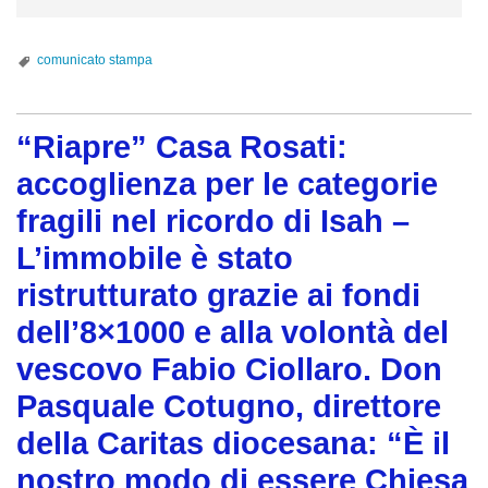
c
o
o
l
P
comunicato stampa
a
a
d
g
o
n
“Riapre” Casa Rosati:
n
i
P
accoglienza per le categorie
e
a
fragili nel ricordo di Isah –
l
s
l
L’immobile è stato
q
o
u
ristrutturato grazie ai fondi
,
a
dell’8×1000 e alla volontà del
d
l
i
vescovo Fabio Ciollaro. Don
e
r
C
Pasquale Cotugno, direttore
e
o
della Caritas diocesana: “È il
t
t
t
nostro modo di essere Chiesa
u