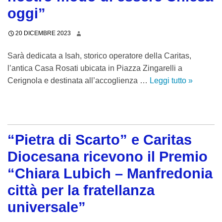
o
g
oggi”
r
n
e
o
20 DICEMBRE 2023
d
e
i
l
Sarà dedicata a Isah, storico operatore della Caritas,
C
a
l’antica Casa Rosati ubicata in Piazza Zingarelli a
a
s
Cerignola e destinata all’accoglienza …
Leggi tutto
“
»
r
u
R
i
a
i
t
c
a
a
o
p
“Pietra di Scarto” e Caritas
s
m
r
I
Diocesana ricevono il Premio
u
e
t
n
”
“Chiara Lubich – Manfredonia
a
i
C
città per la fratellanza
l
t
a
i
universale”
à
s
a
e
a