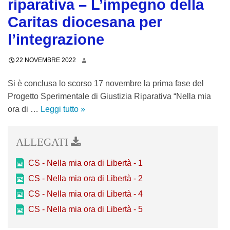
riparativa – L’impegno della
p
t
e
e
r
u
i
Caritas diocesana per
d
b
i
ò
l
o
o
l’integrazione
s
s
l
n
l
t
a
i
i
e
22 NOVEMBRE 2022
r
l
s
a
”
u
v
a
Si è conclusa lo scorso 17 novembre la prima fase del
c
:
t
a
r
Progetto Sperimentale di Giustizia Riparativa “Nella mia
i
i
t
r
à
ora di …
Leggi tutto
“
»
t
l
u
s
p
N
t
c
r
i
r
e
à
o
a
d
e
l
p
n
t
a
s
l
e
v
CS - Nella mia ora di Libertà - 1
o
s
e
a
r
e
CS - Nella mia ora di Libertà - 2
g
o
n
m
l
g
r
CS - Nella mia ora di Libertà - 4
l
t
i
a
n
a
o
a
CS - Nella mia ora di Libertà - 5
a
f
o
z
.
t
o
r
o
i