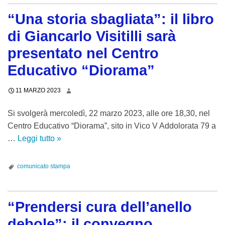
o
r
p
“Una storia sbagliata”: il libro
”
a
e
e
di Giancarlo Visitilli sarà
i
r
C
u
l
presentato nel Centro
a
t
e
r
Educativo “Diorama”
a
c
i
r
a
11 MARZO 2023
t
e
t
a
i
e
Si svolgerà mercoledì, 22 marzo 2023, alle ore 18,30, nel
s
r
g
Centro Educativo “Diorama”, sito in Vico V Addolorata 79 a
D
a
o
…
Leggi tutto
“
»
i
g
r
U
o
a
i
n
c
comunicato stampa
z
e
a
e
z
f
s
s
i
r
t
“Prendersi cura dell’anello
a
a
a
o
n
debole”: il convegno
s
g