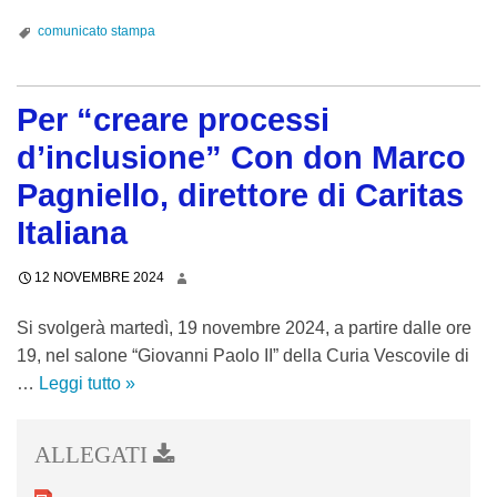
i
comunicato stampa
f
o
r
Per “creare processi
m
d’inclusione” Con don Marco
a
Pagniello, direttore di Caritas
t
i
Italiana
v
i
12 NOVEMBRE 2024
s
Si svolgerà martedì, 19 novembre 2024, a partire dalle ore
u
19, nel salone “Giovanni Paolo II” della Curia Vescovile di
l
…
Leggi tutto
P
»
f
e
e
r
n
“
o
c
m