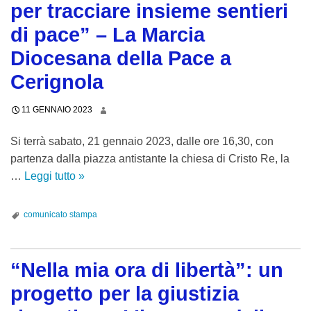
b
per tracciare insieme sentieri
C
s
l
h
r
h
i
di pace” – La Marcia
l
–
o
i
c
a
L
Diocesana della Pace a
d
a
u
l
’
i
Cerignola
r
r
e
i
G
a
a
g
m
i
11 GENNAIO 2023
L
d
a
m
a
u
e
l
o
Si terrà sabato, 21 gennaio 2023, dalle ore 16,30, con
n
b
l
i
b
partenza dalla piazza antistante la chiesa di Cristo Re, la
c
i
l
t
i
…
Leggi tutto
“
»
a
c
’
à
l
N
r
h
a
e
e
l
comunicato stampa
–
n
è
s
o
M
e
s
s
V
a
l
t
u
i
“Nella mia ora di libertà”: un
n
l
a
n
s
f
o
progetto per la giustizia
t
o
i
r
d
o