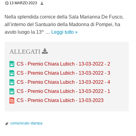
n
13 MARZO 2023
c
R
a
c
o
Nella splendida cornice della Sala Marianna De Fusco,
l
s
all’interno del Santuario della Madonna di Pompei, ha
e
a
avuto luogo la 13^ …
Leggi tutto
“
»
s
t
P
i
i
i
a
:
e
l
a
t
CS - Premio Chiara Lubich - 13-03-2022 - 2
e
c
r
o
c
CS - Premio Chiara Lubich - 13-03-2022 - 3
a
p
o
CS - Premio Chiara Lubich - 13-03-2022 - 4
d
e
g
CS - Premio Chiara Lubich - 13-03-2022 - 1
i
r
l
CS - Premio Chiara Lubich - 13-03-2023
S
a
i
c
n
e
a
o
n
r
comunicato stampa
p
z
t
e
a