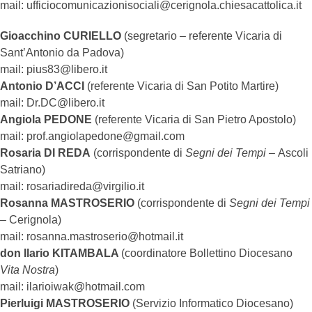
mail: ufficiocomunicazionisociali@cerignola.chiesacattolica.it
Gioacchino CURIELLO
(segretario – referente Vicaria di
Comunicati stampa
Sant’Antonio da Padova)
mail: pius83@libero.it
Stampa diocesana
Antonio D’ACCI
(referente Vicaria di San Potito Martire)
Segni dei Tempi – Mensile
mail: Dr.DC@libero.it
Angiola PEDONE
(referente Vicaria di San Pietro Apostolo)
mail: prof.angiolapedone@gmail.com
Avvenire – Pagina diocesana
Rosaria DI REDA
(corrispondente di
Segni dei Tempi –
Ascoli
Satriano)
mail: rosariadireda@virgilio.it
Rosanna MASTROSERIO
(corrispondente di
Segni dei Tempi
–
Cerignola)
mail: rosanna.mastroserio@hotmail.it
don Ilario KITAMBALA
(coordinatore Bollettino Diocesano
Vita Nostra
)
mail: ilarioiwak@hotmail.com
Pierluigi MASTROSERIO
(Servizio Informatico Diocesano)