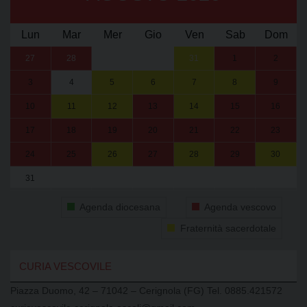
Lun
Mar
Mer
Gio
Ven
Sab
Dom
27
28
29
30
31
1
2
3
4
5
6
7
8
9
10
11
12
13
14
15
16
17
18
19
20
21
22
23
24
25
26
27
28
29
30
31
1
2
3
4
5
6
Agenda diocesana
Agenda vescovo
Fraternità sacerdotale
CURIA VESCOVILE
Piazza Duomo, 42 – 71042 – Cerignola (FG) Tel. 0885.421572