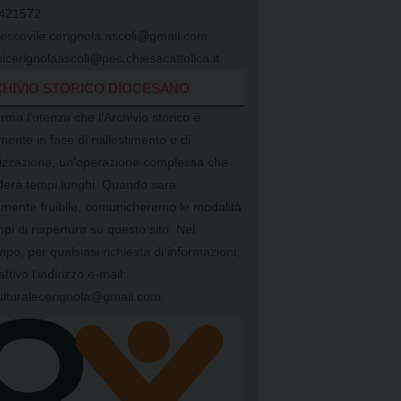
421572
vescovile.cerignola.ascoli@gmail.com
icerignolaascoli@pec.chiesacattolica.it
HIVIO STORICO DIOCESANO
orma l’utenza che l’Archivio storico è
mente in fase di riallestimento e di
alizzazione, un’operazione complessa che
ederà tempi lunghi. Quando sarà
mente fruibile, comunicheremo le modalità
mpi di riapertura su questo sito. Nel
mpo, per qualsiasi richiesta di informazioni,
attivo l’indirizzo e-mail:
ulturalecerignola@gmail.com.