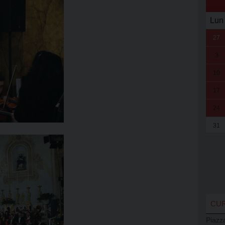
Lun
27
3
10
17
24
31
CUR
Piazz