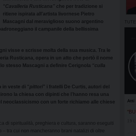
APOSTOLA
“Cavalleria Rusticana”
che per tradizione si
ritiene ispirata all’artista livornese Pietro
GRUPPI DI
Mascagni dal meraviglioso suono argentino
TUTE
MOVIMENT
adroneggiano il campanile della bellissima
OFS SAN 
gni
visse e scrisse molta della sua musica. Tra le
OFS SS. N
eria Rusticana, opera in un atto che portò il nome
 lo stesso Mascagni a definire Cerignola
“culla
OFS DI AS
OFS SAN 
 in veste di “
pittori
” i fratelli De Curtis
, autori del
rono la chiesa con dipinti che l’hanno resa una
GIFRA
Atti
 neoclassicismo con un forte richiamo alle chiese
RNS
“B
19 L
 di spiritualità, preghiera e cultura, saranno eseguiti
UNITALSI
co – tra cui non mancheranno brani natalizi di oltre