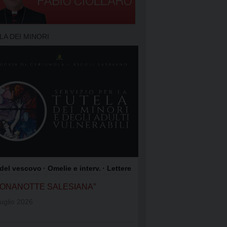
TO DELLA PREGHIERA
 PREGHIERA
LA DEI MINORI
O DEI FOCOLARI
GIOACCHINO
OME DI GESÙ
COLI SATRIANO
ROCCO
 del vescovo
· Omelie e interv.
· Lettere
UONANOTTE SALESIANA”
uglio 2026