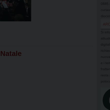
0885.
curia
dioces
ARC
Si inf
attual
digit
richi
 Natale
nuova
e i te
fratte
resta 
poloc