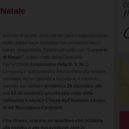
E
ASSOCIAZIONI
UFFICI PASTORALI
CDAL
AREA EVA
 Natale
ANTISSIMA DI RIPALTA
E ALTRI INTERVENTI
ORDINE EQUESTRE
AREA LITU
ETRO APOSTOLO
 E MOTTO
CONFRATERNITE
AREA CARI
Arrivato al quarto anno consecutivo l’appuntamento
TITO MARTIRE
ALTRE ASSOCIAZIONI
AZIONE C
molto atteso tra le iniziative che caratterizzano il
natale cerignolano. Stiamo parlando del
“Concerto
IFONE MARTIRE
CAMMINO 
di Natale”
, organizzato dalla Comunità
Parrocchiale
Assunzione della B. V. M.
di
A DELLA MISERICORDIA
CAMMINO 
Cerignola e dall’omonima Arciconfraternita sempre
SCOUT CE
sensibile verso i giovani e la cultura. Il concerto
previsto per domani
domenica 29 dicembre alle
UFFICI PA
ore 19.30
usufruirà ancora una volta della
splendida e storica Chiesa dell’Assunta situata
SCOUT CE
in via Mascagni a Cerignola.
SCOUT CE
Una chiesa, una via, un quartiere che richiama
alla musica e alle meravigliose note di