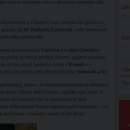
VOLONTAR
r coro e orchestra con un doveroso richiamo alla
DIA
SERRA CL
13 L
nta elementi e l’
Angel Corus
, formato da giovani e
AGCI
o guidati dal
M° Raffaella Cardinale
, volto ormai noto
erti nella nostra città.
O R
AMCI
13 L
 volta la presenza di
Carmine e Luigia Giordano
 parlar di loro ai posteri. Il primo appena rientrato
ico
, in due paesi fantastici come il
Kuwait
e il
PR
a del suo primissimo album dal titolo “
dedicato a te
”.
No 
permetterà, inoltre, ai numerosi avventori di ammirare
esepe della Chiesa dell’Assunta, oggetto ogni anno di
quelle dei bambini che si stupiscono di tanti
istici delle sorelle Rosati nonché quelli meccanici che,
 del Natale, mostrano scene d’altri tempi.