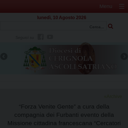
Menu
lunedì, 10 Agosto 2026
f
Y
Seguici su
b
o
u
t
u
b
e
Archive
“Forza Venite Gente” a cura della
compagnia dei Furbanti evento della
Missione cittadina francescana “Cercatori