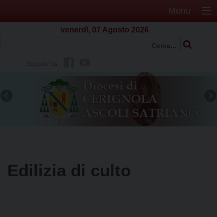
Menu
venerdì, 07 Agosto 2026
f
Y
Seguici su
b
o
u
t
u
b
e
Edilizia di culto