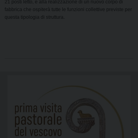
21 posti letto, e alla realizzazione di un nuovo corpo di
fabbrica che ospiterà tutte le funzioni collettive previste per
questa tipologia di struttura.
P
o
s
t
N
a
v
i