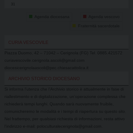
31
1
2
3
4
5
6
Agenda diocesana
Agenda vescovo
Fraternità sacerdotale
CURIA VESCOVILE
Piazza Duomo, 42 – 71042 – Cerignola (FG) Tel. 0885.421572
curiavescovile.cerignola.ascoli@gmail.com
diocesicerignolaascoli@pec.chiesacattolica.it
ARCHIVIO STORICO DIOCESANO
Si informa l’utenza che l’Archivio storico è attualmente in fase di
riallestimento e di digitalizzazione, un’operazione complessa che
richiederà tempi lunghi. Quando sarà nuovamente fruibile,
comunicheremo le modalità e i tempi di riapertura su questo sito.
Nel frattempo, per qualsiasi richiesta di informazioni, resta attivo
l’indirizzo e-mail: poloculturalecerignola@gmail.com.