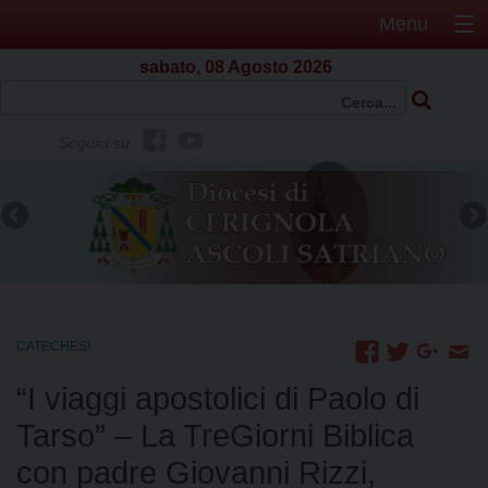
Menu
sabato, 08 Agosto 2026
f
Y
Seguici su
b
o
u
t
u
b
e
CATECHESI
“I viaggi apostolici di Paolo di
Tarso” – La TreGiorni Biblica
con padre Giovanni Rizzi,