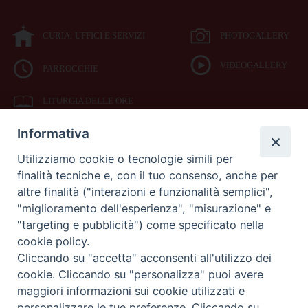
CURIA: UFFICI E SERVIZI
PHOTOGALLERY
VIDEOGALLERY
PARROCCHIE
LITURGIA DELLE ORE
Informativa
BIBBIA CEI ON LINE
Utilizziamo cookie o tecnologie simili per
finalità tecniche e, con il tuo consenso, anche per
SEDE
altre finalità ("interazioni e funzionalità semplici",
VESCOVILE
"miglioramento dell'esperienza", "misurazione" e
"targeting e pubblicità") come specificato nella
cookie policy.
Piazza Duomo 42
Cliccando su "accetta" acconsenti all'utilizzo dei
71042
cookie. Cliccando su "personalizza" puoi avere
Cerignola (Foggia)
maggiori informazioni sui cookie utilizzati e
Tel 0885.42.15.72
Fax 0885.42.94.90
personalizzare le tue preferenze. Cliccando su