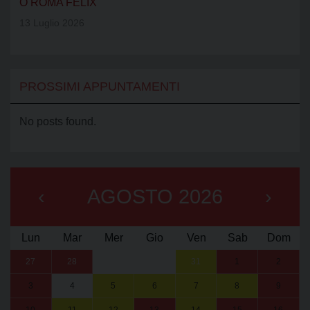
O ROMA FELIX
13 Luglio 2026
PROSSIMI APPUNTAMENTI
No posts found.
‹
AGOSTO 2026
›
Lun
Mar
Mer
Gio
Ven
Sab
Dom
27
28
29
30
31
1
2
3
4
5
6
7
8
9