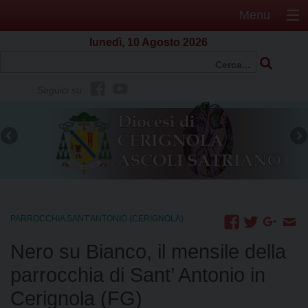
Menu
lunedì, 10 Agosto 2026
f
Y
Seguici su
b
o
u
t
u
b
e
PARROCCHIA SANT'ANTONIO (CERIGNOLA)
Nero su Bianco, il mensile della
parrocchia di Sant’ Antonio in
Cerignola (FG)