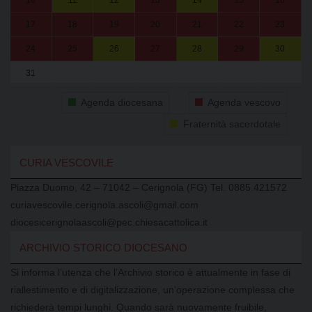
10
11
12
13
14
15
16
17
18
19
20
21
22
23
24
25
26
27
28
29
30
31
1
2
3
4
5
6
Agenda diocesana
Agenda vescovo
Fraternità sacerdotale
CURIA VESCOVILE
Piazza Duomo, 42 – 71042 – Cerignola (FG) Tel. 0885.421572
curiavescovile.cerignola.ascoli@gmail.com
diocesicerignolaascoli@pec.chiesacattolica.it
ARCHIVIO STORICO DIOCESANO
Si informa l’utenza che l’Archivio storico è attualmente in fase di
riallestimento e di digitalizzazione, un’operazione complessa che
richiederà tempi lunghi. Quando sarà nuovamente fruibile,