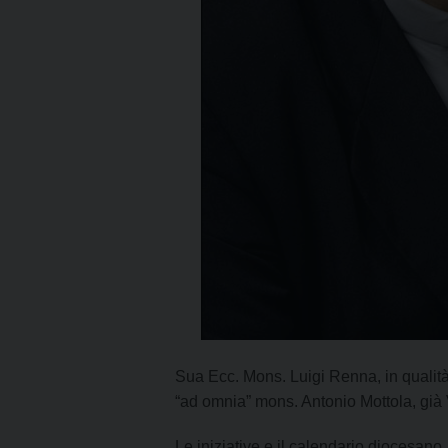
Sua Ecc. Mons. Luigi Renna, in qualit
“ad omnia” mons. Antonio Mottola, già 
Le iniziative e il calendario diocesano,