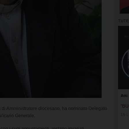
APOSTOLA
GRUPPI DI
TUTE
MOVIMENT
OFS SAN 
OFS SS. N
OFS DI AS
OFS SAN 
GIFRA
Atti
RNS
“B
à di Amministratore diocesano, ha nominato Delegato
19 L
Vicario Generale.
UNITALSI
 con i suoi appuntamenti, restano invariati.