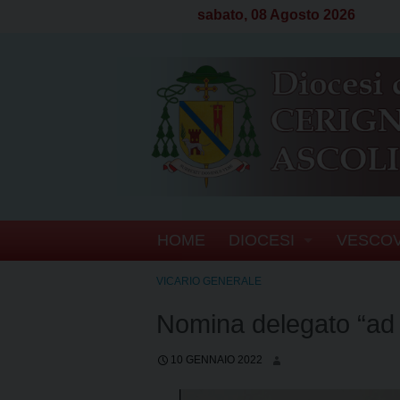
sabato, 08 Agosto 2026
S
HOME
DIOCESI
VESCO
k
i
CENNI STORICI
BIOGRA
VICARIO GENERALE
p
t
Nomina delegato “ad
CRONOTASSI DEI VE
SEGRET
o
c
TERRITORIO
ATTI D
10 GENNAIO 2022
o