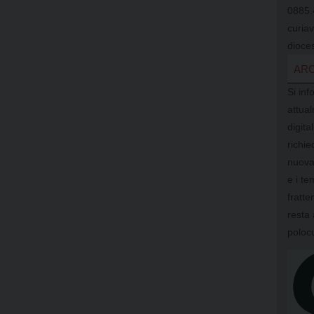
0885.
curia
dioces
ARC
Si inf
attual
digit
richi
nuova
e i te
fratte
resta 
poloc