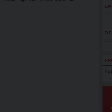
VOLONTAR
DIA
SERRA CL
13 L
AGCI
O R
AMCI
13 L
PR
No 