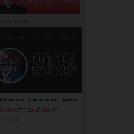
TO DELLA PREGHIERA
 PREGHIERA
LA DEI MINORI
O DEI FOCOLARI
GIOACCHINO
OME DI GESÙ
COLI SATRIANO
ROCCO
 del vescovo
· Omelie e interv.
· Lettere
UONANOTTE SALESIANA”
uglio 2026