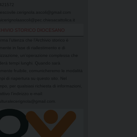
421572
vescovile.cerignola.ascoli@gmail.com
icerignolaascoli@pec.chiesacattolica.it
HIVIO STORICO DIOCESANO
orma l’utenza che l’Archivio storico è
mente in fase di riallestimento e di
alizzazione, un’operazione complessa che
ederà tempi lunghi. Quando sarà
mente fruibile, comunicheremo le modalità
mpi di riapertura su questo sito. Nel
mpo, per qualsiasi richiesta di informazioni,
attivo l’indirizzo e-mail:
ulturalecerignola@gmail.com.