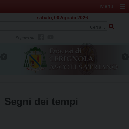
Menu
sabato, 08 Agosto 2026
f
Y
Seguici su
b
o
u
t
u
b
e
Segni dei tempi