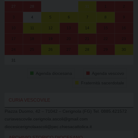
27
28
29
30
31
1
2
3
4
5
6
7
8
9
10
11
12
13
14
15
16
17
18
19
20
21
22
23
24
25
26
27
28
29
30
31
1
2
3
4
5
6
Agenda diocesana
Agenda vescovo
Fraternità sacerdotale
CURIA VESCOVILE
Piazza Duomo, 42 – 71042 – Cerignola (FG) Tel. 0885.421572
curiavescovile.cerignola.ascoli@gmail.com
diocesicerignolaascoli@pec.chiesacattolica.it
ARCHIVIO STORICO DIOCESANO