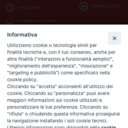
VIDEOGALLERY
PARROCCHIE
LITURGIA DELLE ORE
Informativa
BIBBIA CEI ON LINE
Utilizziamo cookie o tecnologie simili per
finalità tecniche e, con il tuo consenso, anche per
SEDE
altre finalità ("interazioni e funzionalità semplici",
VESCOVILE
"miglioramento dell'esperienza", "misurazione" e
"targeting e pubblicità") come specificato nella
cookie policy.
Piazza Duomo 42
Cliccando su "accetta" acconsenti all'utilizzo dei
71042
cookie. Cliccando su "personalizza" puoi avere
Cerignola (Foggia)
maggiori informazioni sui cookie utilizzati e
Tel 0885.42.15.72
Fax 0885.42.94.90
personalizzare le tue preferenze. Cliccando su
"rifiuta" o chiudendo questa informativa proseguirai
Preferenze Cookie
la navigazione installando i soli cookie tecnici.
Copyright 2017 © Diocesi di Cerignola Ascoli Satriano
Ulteriori informazioni sono disponibili nella
cookie