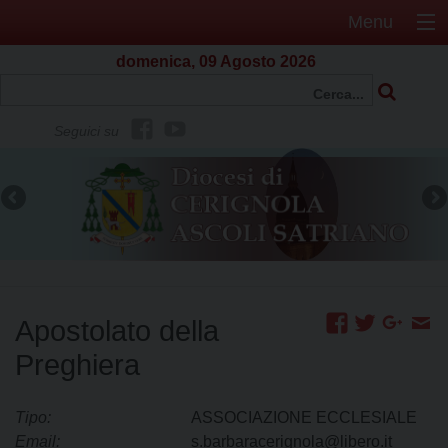
Menu
domenica, 09 Agosto 2026
f
Y
Seguici su
b
o
u
t
u
b
e
Apostolato della
Preghiera
Tipo:
ASSOCIAZIONE ECCLESIALE
Email:
s.barbaracerignola@libero.it