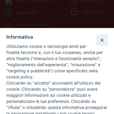
CURIA: UFFICI E SERVIZI
PHOTOGALLERY
VIDEOGALLERY
PARROCCHIE
LITURGIA DELLE ORE
Informativa
BIBBIA CEI ON LINE
Utilizziamo cookie o tecnologie simili per
finalità tecniche e, con il tuo consenso, anche per
SEDE
altre finalità ("interazioni e funzionalità semplici",
VESCOVILE
"miglioramento dell'esperienza", "misurazione" e
"targeting e pubblicità") come specificato nella
cookie policy.
Piazza Duomo 42
Cliccando su "accetta" acconsenti all'utilizzo dei
71042
cookie. Cliccando su "personalizza" puoi avere
Cerignola (Foggia)
maggiori informazioni sui cookie utilizzati e
Tel 0885.42.15.72
Fax 0885.42.94.90
personalizzare le tue preferenze. Cliccando su
"rifiuta" o chiudendo questa informativa proseguirai
Preferenze Cookie
la navigazione installando i soli cookie tecnici.