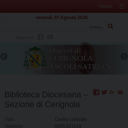
Menu
venerdì, 07 Agosto 2026
f
Y
Seguici su
b
o
u
t
u
b
e
Biblioteca Diocesana –
Sezione di Cerignola
Tipo:
Centro culturale
Telefono:
0885.421816