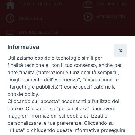
CURIA: UFFICI E SERVIZI
PHOTOGALLERY
VIDEOGALLERY
PARROCCHIE
LITURGIA DELLE ORE
Informativa
BIBBIA CEI ON LINE
Utilizziamo cookie o tecnologie simili per
finalità tecniche e, con il tuo consenso, anche per
SEDE
altre finalità ("interazioni e funzionalità semplici",
VESCOVILE
"miglioramento dell'esperienza", "misurazione" e
"targeting e pubblicità") come specificato nella
cookie policy.
Piazza Duomo 42
Cliccando su "accetta" acconsenti all'utilizzo dei
71042
cookie. Cliccando su "personalizza" puoi avere
Cerignola (Foggia)
maggiori informazioni sui cookie utilizzati e
Tel 0885.42.15.72
Fax 0885.42.94.90
personalizzare le tue preferenze. Cliccando su
"rifiuta" o chiudendo questa informativa proseguirai
Preferenze Cookie