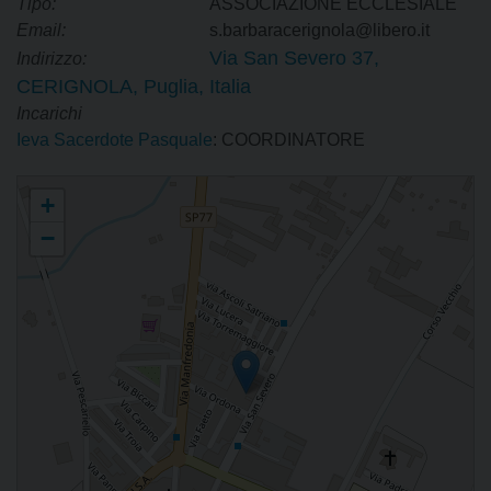
Tipo:
ASSOCIAZIONE ECCLESIALE
Email:
s.barbaracerignola@libero.it
Via San Severo 37,
Indirizzo:
CERIGNOLA, Puglia, Italia
Incarichi
Ieva Sacerdote Pasquale
: COORDINATORE
Coordinamento diocesano dei Gruppi di Preghiera "Padre Pio"
+
−