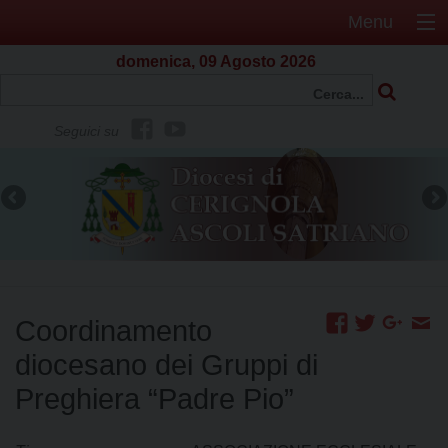
Menu
domenica, 09 Agosto 2026
f
Y
Seguici su
b
o
u
t
u
b
e
Coordinamento
diocesano dei Gruppi di
Preghiera “Padre Pio”