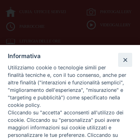
CURIA: UFFICI E SERVIZI
PHOTOGALLERY
VIDEOGALLERY
PARROCCHIE
LITURGIA DELLE ORE
Informativa
BIBBIA CEI ON LINE
Utilizziamo cookie o tecnologie simili per
finalità tecniche e, con il tuo consenso, anche per
SEDE
altre finalità ("interazioni e funzionalità semplici",
VESCOVILE
"miglioramento dell'esperienza", "misurazione" e
"targeting e pubblicità") come specificato nella
cookie policy.
Piazza Duomo 42
Cliccando su "accetta" acconsenti all'utilizzo dei
71042
cookie. Cliccando su "personalizza" puoi avere
Cerignola (Foggia)
maggiori informazioni sui cookie utilizzati e
Tel 0885.42.15.72
Fax 0885.42.94.90
personalizzare le tue preferenze. Cliccando su