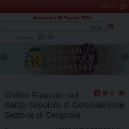
Menu
domenica, 09 Agosto 2026
f
Y
Seguici su
b
o
u
t
u
b
e
Ordine Equestre del
Santo Sepolcro di Gerusalemme
Sezione di Cerignola