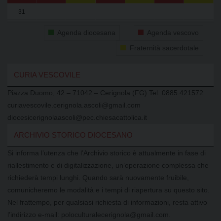
31
1
2
3
4
5
6
Agenda diocesana
Agenda vescovo
Fraternità sacerdotale
CURIA VESCOVILE
Piazza Duomo, 42 – 71042 – Cerignola (FG) Tel. 0885.421572
curiavescovile.cerignola.ascoli@gmail.com
diocesicerignolaascoli@pec.chiesacattolica.it
ARCHIVIO STORICO DIOCESANO
Si informa l’utenza che l’Archivio storico è attualmente in fase di
riallestimento e di digitalizzazione, un’operazione complessa che
richiederà tempi lunghi. Quando sarà nuovamente fruibile,
comunicheremo le modalità e i tempi di riapertura su questo sito.
Nel frattempo, per qualsiasi richiesta di informazioni, resta attivo
l’indirizzo e-mail: poloculturalecerignola@gmail.com.