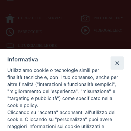
CURIA: UFFICI E SERVIZI
PHOTOGALLERY
VIDEOGALLERY
PARROCCHIE
LITURGIA DELLE ORE
Informativa
BIBBIA CEI ON LINE
Utilizziamo cookie o tecnologie simili per
finalità tecniche e, con il tuo consenso, anche per
SEDE
altre finalità ("interazioni e funzionalità semplici",
VESCOVILE
"miglioramento dell'esperienza", "misurazione" e
"targeting e pubblicità") come specificato nella
cookie policy.
Piazza Duomo 42
Cliccando su "accetta" acconsenti all'utilizzo dei
71042
cookie. Cliccando su "personalizza" puoi avere
Cerignola (Foggia)
maggiori informazioni sui cookie utilizzati e
Tel 0885.42.15.72