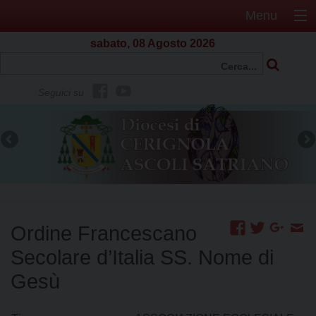
Menu
sabato, 08 Agosto 2026
f
Y
Seguici su
b
o
u
t
u
b
e
Ordine Francescano
Secolare d’Italia SS. Nome di
Gesù