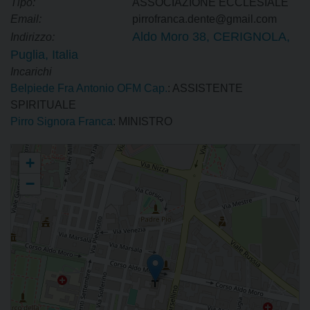
Tipo:
ASSOCIAZIONE ECCLESIALE
Email:
pirrofranca.dente@gmail.com
Aldo Moro 38, CERIGNOLA,
Indirizzo:
Puglia, Italia
Incarichi
Belpiede Fra Antonio OFM Cap.
: ASSISTENTE
SPIRITUALE
Pirro Signora Franca
: MINISTRO
Ordine Francescano Secolare d'Italia SS. Nome di Gesù
+
−