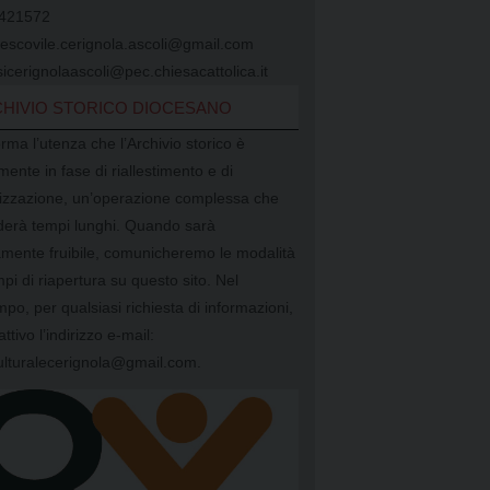
421572
vescovile.cerignola.ascoli@gmail.com
icerignolaascoli@pec.chiesacattolica.it
HIVIO STORICO DIOCESANO
orma l’utenza che l’Archivio storico è
mente in fase di riallestimento e di
alizzazione, un’operazione complessa che
ederà tempi lunghi. Quando sarà
mente fruibile, comunicheremo le modalità
mpi di riapertura su questo sito. Nel
mpo, per qualsiasi richiesta di informazioni,
attivo l’indirizzo e-mail:
ulturalecerignola@gmail.com.