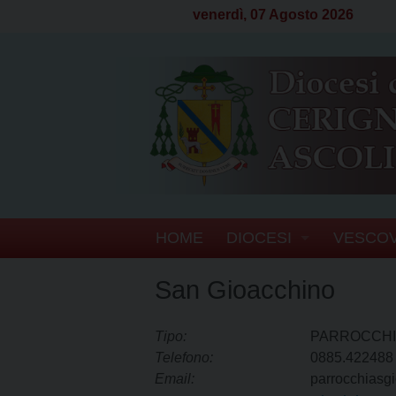
venerdì, 07 Agosto 2026
S
HOME
DIOCESI
VESCO
k
i
CENNI STORICI
BIOGRA
San Gioacchino
p
t
CRONOTASSI DEI VE
SEGRET
o
Tipo:
PARROCCHIA
c
TERRITORIO
ATTI D
Telefono:
0885.422488
o
Email:
parrocchiasg