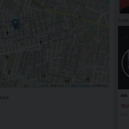
APOSTOLA
GRUPPI DI
TUTE
MOVIMENT
OFS SAN 
OFS SS. N
OFS DI AS
OFS SAN 
Leaflet
| Map data ©
OpenStreetMap
contributors
GIFRA
Atti
talia
RNS
“B
19 L
UNITALSI