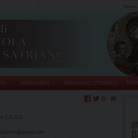
VO
ANNUARIO
ARCHIVIO STORICO
TUT
FIA
PERSONE
SCOVI
ERIA VESCOVILE
ENTI E ORGANISMI DIOCESANI
 (CA.515
EL VESCOVO
UFFICI
SERVIZI GENERALI
iocchino@gmail.com