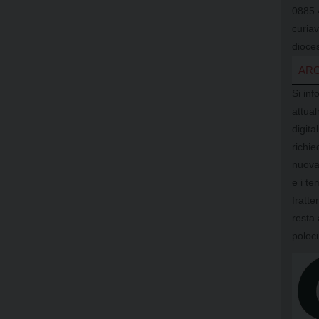
0885.
curia
dioces
ARC
Si inf
attual
digit
richi
nuova
e i te
fratte
resta 
poloc