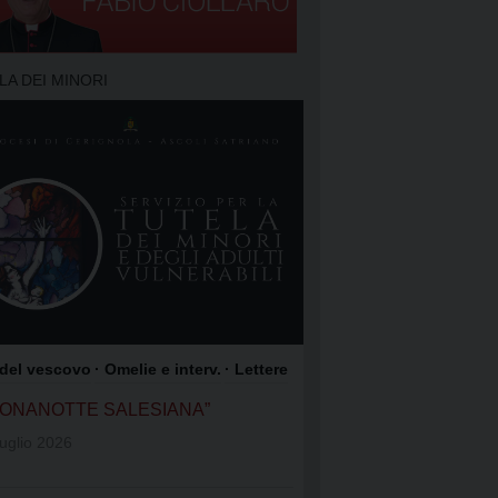
TO DELLA PREGHIERA
 PREGHIERA
LA DEI MINORI
O DEI FOCOLARI
GIOACCHINO
OME DI GESÙ
COLI SATRIANO
ROCCO
 del vescovo
· Omelie e interv.
· Lettere
UONANOTTE SALESIANA”
uglio 2026