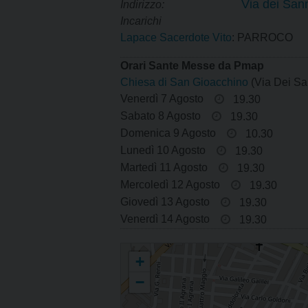
PARROCCHIE
LETTER
n
Via dei Sann
Indirizzo:
t
Incarichi
SANTI PATRONI
MARIA S
OMELIE 
e
Lapace Sacerdote Vito
: PARROCO
n
FIGURE DI SANTITÀ
SAN PI
STEMMA
Orari Sante Messe da Pmap
t
Chiesa di San Gioacchino
(Via Dei San
SAN PO
Venerdì 7 Agosto
19.30
Sabato 8 Agosto
19.30
SAN TR
Domenica 9 Agosto
10.30
Lunedì 10 Agosto
19.30
MADONN
Martedì 11 Agosto
19.30
Mercoledì 12 Agosto
19.30
Giovedì 13 Agosto
19.30
Venerdì 14 Agosto
19.30
San Gioacchino
+
−