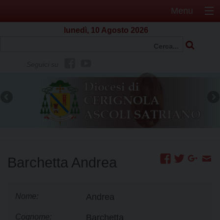
Menu
lunedì, 10 Agosto 2026
f
Y
Seguici su
b
o
u
t
u
b
e
Barchetta Andrea
Nome:
Andrea
Cognome:
Barchetta