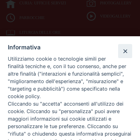
CURIA: UFFICI E SERVIZI
PHOTOGALLERY
VIDEOGALLERY
PARROCCHIE
LITURGIA DELLE ORE
Informativa
BIBBIA CEI ON LINE
Utilizziamo cookie o tecnologie simili per
finalità tecniche e, con il tuo consenso, anche per
SEDE
altre finalità ("interazioni e funzionalità semplici",
VESCOVILE
"miglioramento dell'esperienza", "misurazione" e
"targeting e pubblicità") come specificato nella
cookie policy.
Piazza Duomo 42
Cliccando su "accetta" acconsenti all'utilizzo dei
71042
cookie. Cliccando su "personalizza" puoi avere
Cerignola (Foggia)
maggiori informazioni sui cookie utilizzati e
Tel 0885.42.15.72
Fax 0885.42.94.90
personalizzare le tue preferenze. Cliccando su
"rifiuta" o chiudendo questa informativa proseguirai
Preferenze Cookie