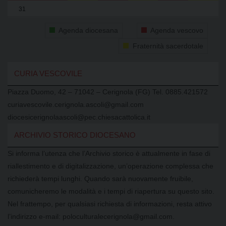
31
1
2
3
4
5
6
Agenda diocesana
Agenda vescovo
Fraternità sacerdotale
CURIA VESCOVILE
Piazza Duomo, 42 – 71042 – Cerignola (FG) Tel. 0885.421572
curiavescovile.cerignola.ascoli@gmail.com
diocesicerignolaascoli@pec.chiesacattolica.it
ARCHIVIO STORICO DIOCESANO
Si informa l’utenza che l’Archivio storico è attualmente in fase di
riallestimento e di digitalizzazione, un’operazione complessa che
richiederà tempi lunghi. Quando sarà nuovamente fruibile,
comunicheremo le modalità e i tempi di riapertura su questo sito.
Nel frattempo, per qualsiasi richiesta di informazioni, resta attivo
l’indirizzo e-mail: poloculturalecerignola@gmail.com.