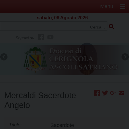
Menu
sabato, 08 Agosto 2026
f
Y
Seguici su
b
o
u
t
u
b
e
Mercaldi Sacerdote
Angelo
Titolo:
Sacerdote