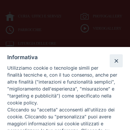
CURIA: UFFICI E SERVIZI
PHOTOGALLERY
VIDEOGALLERY
PARROCCHIE
LITURGIA DELLE ORE
Informativa
BIBBIA CEI ON LINE
Utilizziamo cookie o tecnologie simili per
finalità tecniche e, con il tuo consenso, anche per
SEDE
altre finalità ("interazioni e funzionalità semplici",
VESCOVILE
"miglioramento dell'esperienza", "misurazione" e
"targeting e pubblicità") come specificato nella
cookie policy.
Piazza Duomo 42
Cliccando su "accetta" acconsenti all'utilizzo dei
71042
cookie. Cliccando su "personalizza" puoi avere
Cerignola (Foggia)
maggiori informazioni sui cookie utilizzati e
Tel 0885.42.15.72
Fax 0885.42.94.90