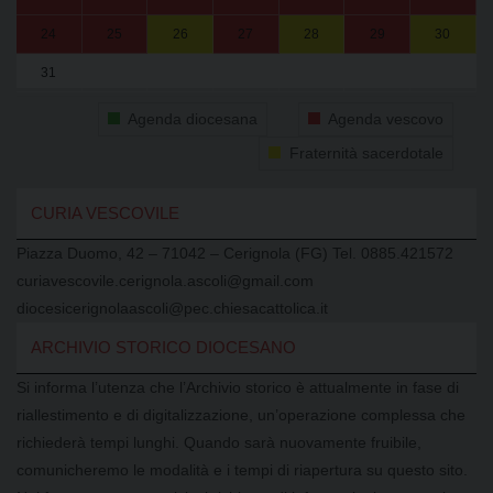
24
25
26
27
28
29
30
31
1
2
3
4
5
6
Agenda diocesana
Agenda vescovo
Fraternità sacerdotale
CURIA VESCOVILE
Piazza Duomo, 42 – 71042 – Cerignola (FG) Tel. 0885.421572
curiavescovile.cerignola.ascoli@gmail.com
diocesicerignolaascoli@pec.chiesacattolica.it
ARCHIVIO STORICO DIOCESANO
Si informa l’utenza che l’Archivio storico è attualmente in fase di
riallestimento e di digitalizzazione, un’operazione complessa che
richiederà tempi lunghi. Quando sarà nuovamente fruibile,
comunicheremo le modalità e i tempi di riapertura su questo sito.