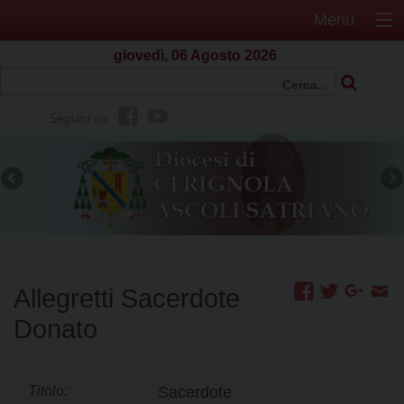
Menu
giovedì, 06 Agosto 2026
f
Y
Seguici su
b
o
u
t
u
b
e
Allegretti Sacerdote
Donato
Titolo:
Sacerdote