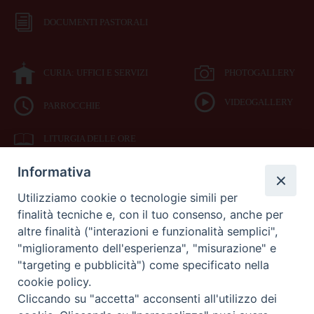
DOCUMENTI PASTORALI
CURIA: UFFICI E SERVIZI
PHOTOGALLERY
VIDEOGALLERY
PARROCCHIE
LITURGIA DELLE ORE
Informativa
BIBBIA CEI ON LINE
Utilizziamo cookie o tecnologie simili per
finalità tecniche e, con il tuo consenso, anche per
SEDE
altre finalità ("interazioni e funzionalità semplici",
VESCOVILE
"miglioramento dell'esperienza", "misurazione" e
"targeting e pubblicità") come specificato nella
cookie policy.
Piazza Duomo 42
Cliccando su "accetta" acconsenti all'utilizzo dei
71042