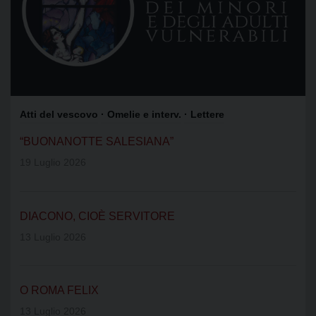
Atti del vescovo
· Omelie e interv.
· Lettere
“BUONANOTTE SALESIANA”
19 Luglio 2026
DIACONO, CIOÈ SERVITORE
13 Luglio 2026
O ROMA FELIX
13 Luglio 2026