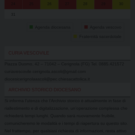
24
25
26
27
28
29
30
31
1
2
3
4
5
6
Agenda diocesana
Agenda vescovo
Fraternità sacerdotale
CURIA VESCOVILE
Piazza Duomo, 42 – 71042 – Cerignola (FG) Tel. 0885.421572
curiavescovile.cerignola.ascoli@gmail.com
diocesicerignolaascoli@pec.chiesacattolica.it
ARCHIVIO STORICO DIOCESANO
Si informa l’utenza che l’Archivio storico è attualmente in fase di
riallestimento e di digitalizzazione, un’operazione complessa che
richiederà tempi lunghi. Quando sarà nuovamente fruibile,
comunicheremo le modalità e i tempi di riapertura su questo sito.
Nel frattempo, per qualsiasi richiesta di informazioni, resta attivo