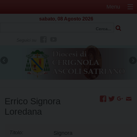
Menu
sabato, 08 Agosto 2026
f
Y
Seguici su
b
o
u
t
u
b
e
Errico Signora
Loredana
Titolo:
Signora