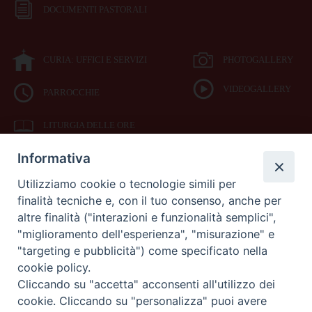
DOCUMENTI PASTORALI
CURIA: UFFICI E SERVIZI
PHOTOGALLERY
VIDEOGALLERY
PARROCCHIE
LITURGIA DELLE ORE
Informativa
BIBBIA CEI ON LINE
Utilizziamo cookie o tecnologie simili per
finalità tecniche e, con il tuo consenso, anche per
SEDE
altre finalità ("interazioni e funzionalità semplici",
VESCOVILE
"miglioramento dell'esperienza", "misurazione" e
"targeting e pubblicità") come specificato nella
cookie policy.
Piazza Duomo 42
Cliccando su "accetta" acconsenti all'utilizzo dei
71042
cookie. Cliccando su "personalizza" puoi avere
Cerignola (Foggia)