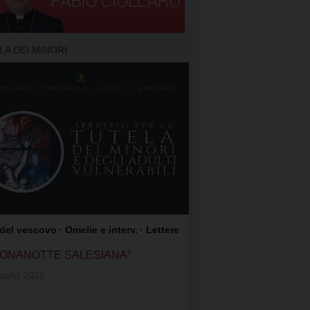
TO DELLA PREGHIERA
 PREGHIERA
LA DEI MINORI
O DEI FOCOLARI
GIOACCHINO
OME DI GESÙ
COLI SATRIANO
ROCCO
 del vescovo
· Omelie e interv.
· Lettere
UONANOTTE SALESIANA”
uglio 2026