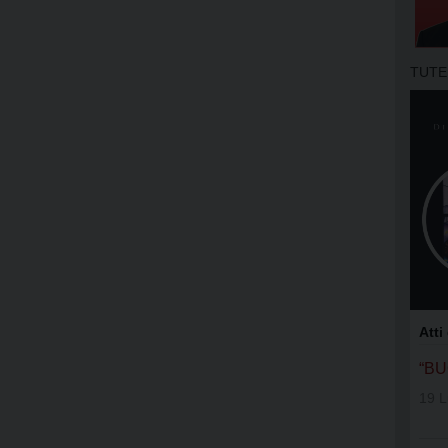
APOSTOLA
GRUPPI DI
TUTE
MOVIMENT
OFS SAN 
OFS SS. N
OFS DI AS
OFS SAN 
GIFRA
Atti
RNS
“B
19 L
UNITALSI