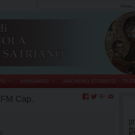
VO
ANNUARIO
ARCHIVIO STORICO
TUT
FIA
PERSONE
 OFM Cap.
SCOVI
ERIA VESCOVILE
ENTI E ORGANISMI DIOCESANI
EL VESCOVO
UFFICI
SERVIZI GENERALI
p.