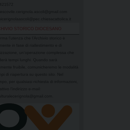
421572
vescovile.cerignola.ascoli@gmail.com
icerignolaascoli@pec.chiesacattolica.it
HIVIO STORICO DIOCESANO
orma l’utenza che l’Archivio storico è
mente in fase di riallestimento e di
alizzazione, un’operazione complessa che
ederà tempi lunghi. Quando sarà
mente fruibile, comunicheremo le modalità
mpi di riapertura su questo sito. Nel
mpo, per qualsiasi richiesta di informazioni,
attivo l’indirizzo e-mail:
ulturalecerignola@gmail.com.