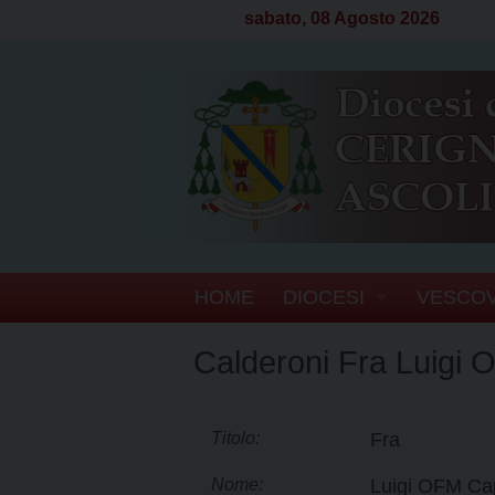
sabato, 08 Agosto 2026
S
HOME
DIOCESI
VESCO
k
i
CENNI STORICI
BIOGRA
Calderoni Fra Luigi
p
t
CRONOTASSI DEI VE
SEGRET
o
Titolo:
Fra
c
TERRITORIO
ATTI D
o
Nome:
Luigi OFM Ca