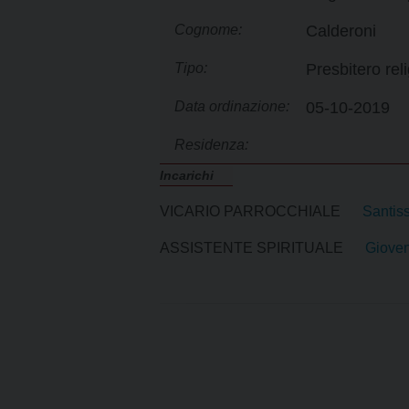
PARROCCHIE
LETTER
n
t
Cognome:
Calderoni
SANTI PATRONI
MARIA S
OMELIE 
e
n
Tipo:
Presbitero rel
FIGURE DI SANTITÀ
SAN PI
STEMMA
t
Data ordinazione:
05-10-2019
SAN PO
Residenza:
SAN TR
Incarichi
MADONN
VICARIO PARROCCHIALE
Santis
ASSISTENTE SPIRITUALE
Giove