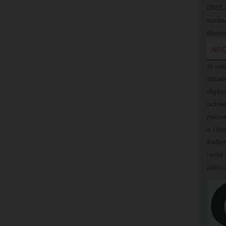
0885.
curia
dioces
ARC
Si inf
attual
digit
richi
nuova
e i te
fratte
resta 
poloc