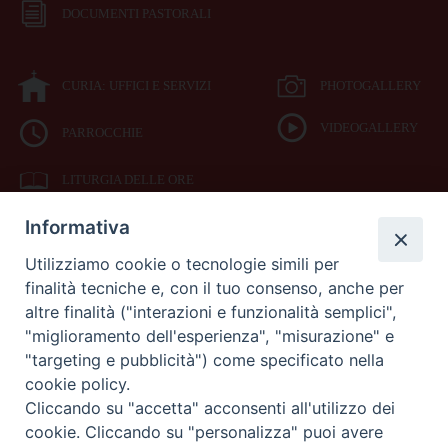
DOCUMENTI PASTORALI
CURIA: UFFICI E SERVIZI
PHOTOGALLERY
VIDEOGALLERY
PARROCCHIE
LITURGIA DELLE ORE
Informativa
BIBBIA CEI ON LINE
Utilizziamo cookie o tecnologie simili per
finalità tecniche e, con il tuo consenso, anche per
SEDE
altre finalità ("interazioni e funzionalità semplici",
VESCOVILE
"miglioramento dell'esperienza", "misurazione" e
"targeting e pubblicità") come specificato nella
cookie policy.
Piazza Duomo 42
Cliccando su "accetta" acconsenti all'utilizzo dei
71042
cookie. Cliccando su "personalizza" puoi avere
Cerignola (Foggia)