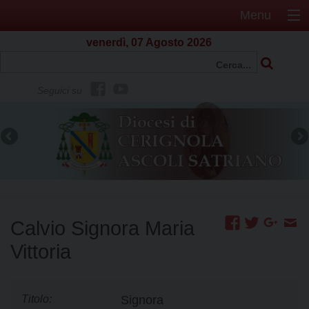
Menu
venerdì, 07 Agosto 2026
f
Y
Seguici su
b
o
u
t
u
b
e
Calvio Signora Maria
Vittoria
Titolo:
Signora