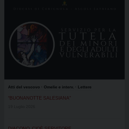
Atti del vescovo
· Omelie e interv.
· Lettere
“BUONANOTTE SALESIANA”
19 Luglio 2026
DIACONO, CIOÈ SERVITORE