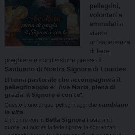
pellegrini,
volontari e
ammalati
a
vivere
un’esperienza
di fede,
preghiera e condivisione presso il
Santuario di Nostra Signora di Lourdes
.
𝗜𝗹 𝘁𝗲𝗺𝗮 𝗽𝗮𝘀𝘁𝗼𝗿𝗮𝗹𝗲 𝗰𝗵𝗲 𝗮𝗰𝗰𝗼𝗺𝗽𝗮𝗴𝗻𝗲𝗿𝗮̀ 𝗶𝗹
𝗽𝗲𝗹𝗹𝗲𝗴𝗿𝗶𝗻𝗮𝗴𝗴𝗶𝗼 𝗲̀: ”𝗔𝘃𝗲 𝗠𝗮𝗿𝗶𝗮, 𝗽𝗶𝗲𝗻𝗮 𝗱𝗶
𝗴𝗿𝗮𝘇𝗶𝗮, 𝗶𝗹 𝗦𝗶𝗴𝗻𝗼𝗿𝗲 𝗲̀ 𝗰𝗼𝗻 𝘁𝗲”.
Questo è uno di quei pellegrinaggi che 𝙘𝙖𝙢𝙗𝙞𝙖𝙣𝙤
𝙡𝙖 𝙫𝙞𝙩𝙖.
L’incontro con la 𝗕𝗲𝗹𝗹𝗮 𝗦𝗶𝗴𝗻𝗼𝗿𝗮 trasforma il
cuore
: a Lourdes la fede riparte, la speranza si
riaccende, la carità si infiamma. Se ci sei già stato,