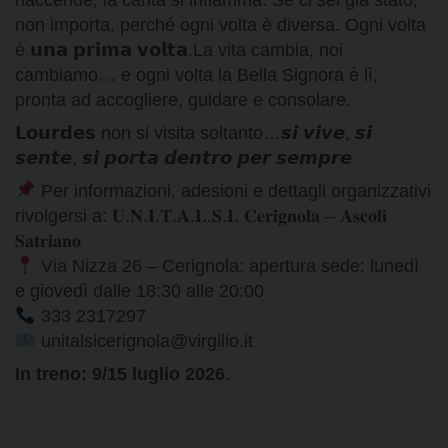
non importa, perché ogni volta è diversa. Ogni volta
è 𝘂𝗻𝗮 𝗽𝗿𝗶𝗺𝗮 𝘃𝗼𝗹𝘁𝗮.La vita cambia, noi
cambiamo… e ogni volta la Bella Signora è lì,
pronta ad accogliere, guidare e consolare.
𝗟𝗼𝘂𝗿𝗱𝗲𝘀 non si visita soltanto…𝙨𝙞 𝙫𝙞𝙫𝙚, 𝙨𝙞
𝙨𝙚𝙣𝙩𝙚, 𝙨𝙞 𝙥𝙤𝙧𝙩𝙖 𝙙𝙚𝙣𝙩𝙧𝙤 𝙥𝙚𝙧 𝙨𝙚𝙢𝙥𝙧𝙚
Per informazioni, adesioni e dettagli organizzativi
rivolgersi a: 𝐔.𝐍.𝐈.𝐓.𝐀.𝐋.𝐒.𝐈. 𝐂𝐞𝐫𝐢𝐠𝐧𝐨𝐥𝐚 – 𝐀𝐬𝐜𝐨𝐥𝐢
𝐒𝐚𝐭𝐫𝐢𝐚𝐧𝐨
Via Nizza 26 – Cerignola: apertura sede: lunedì
e giovedì dalle 18:30 alle 20:00
333 2317297
unitalsicerignola@virgilio.it
In treno: 9/15 luglio 2026
.