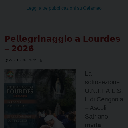
Leggi altre pubblicazioni su Calaméo
𝗣𝗲𝗹𝗹𝗲𝗴𝗿𝗶𝗻𝗮𝗴𝗴𝗶𝗼 𝗮 𝗟𝗼𝘂𝗿𝗱𝗲𝘀
– 𝟮𝟬𝟮𝟲
27 GIUGNO 2026
La
sottosezione
U.N.I.T.A.L.S.
I. di Cerignola
– Ascoli
Satriano
invita