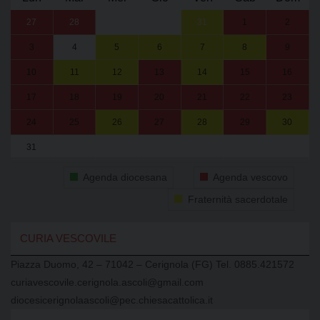
27
28
29
30
31
1
2
3
4
5
6
7
8
9
10
11
12
13
14
15
16
17
18
19
20
21
22
23
24
25
26
27
28
29
30
31
1
2
3
4
5
6
Agenda diocesana
Agenda vescovo
Fraternità sacerdotale
CURIA VESCOVILE
Piazza Duomo, 42 – 71042 – Cerignola (FG) Tel. 0885.421572
curiavescovile.cerignola.ascoli@gmail.com
diocesicerignolaascoli@pec.chiesacattolica.it