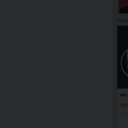
APOSTOLA
GRUPPI DI
TUTE
MOVIMENT
OFS SAN 
OFS SS. N
OFS DI AS
OFS SAN 
GIFRA
Atti
RNS
“B
19 L
UNITALSI