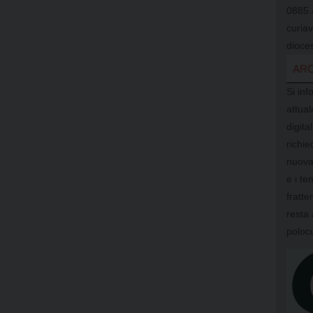
0885.
curia
dioces
ARC
Si inf
attual
digit
richi
nuova
e i te
fratte
resta 
poloc