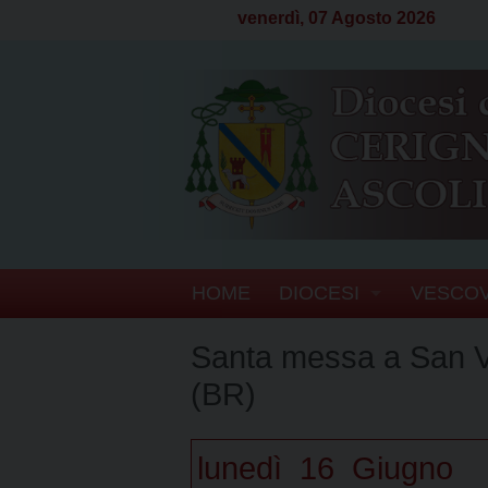
venerdì, 07 Agosto 2026
S
HOME
DIOCESI
VESCO
k
i
CENNI STORICI
BIOGRA
Santa messa a San V
p
t
(BR)
CRONOTASSI DEI VE
SEGRET
o
c
TERRITORIO
ATTI D
lunedì
16
Giugno
o