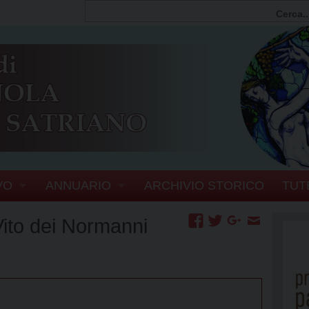
VO
ANNUARIO
ARCHIVIO STORICO
TUT
FIA
PERSONE
ito dei Normanni
SCOVI
ERIA VESCOVILE
ENTI E ORGANISMI DIOCESANI
EL VESCOVO
UFFICI
SERVIZI GENERALI