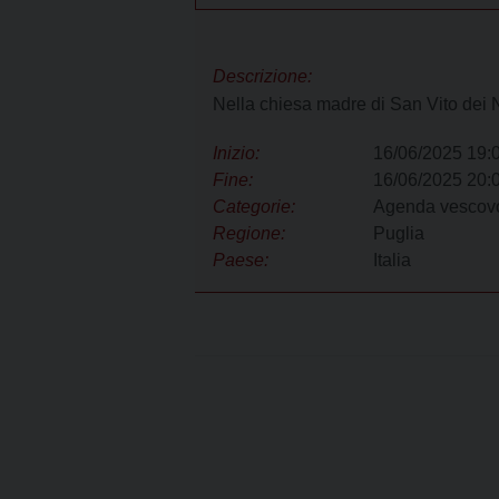
PARROCCHIE
LETTER
n
t
SANTI PATRONI
MARIA S
OMELIE 
e
Descrizione:
n
FIGURE DI SANTITÀ
SAN PI
STEMMA
Nella chiesa madre di San Vito dei 
t
SAN PO
Inizio:
16/06/2025 19:
Fine:
16/06/2025 20:
SAN TR
Categorie:
Agenda vescov
Regione:
Puglia
MADONN
Paese:
Italia