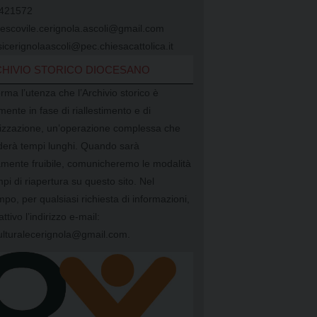
421572
vescovile.cerignola.ascoli@gmail.com
icerignolaascoli@pec.chiesacattolica.it
HIVIO STORICO DIOCESANO
orma l’utenza che l’Archivio storico è
mente in fase di riallestimento e di
alizzazione, un’operazione complessa che
ederà tempi lunghi. Quando sarà
mente fruibile, comunicheremo le modalità
mpi di riapertura su questo sito. Nel
mpo, per qualsiasi richiesta di informazioni,
attivo l’indirizzo e-mail:
ulturalecerignola@gmail.com.