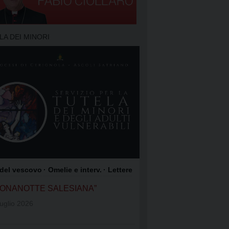
TO DELLA PREGHIERA
 PREGHIERA
LA DEI MINORI
O DEI FOCOLARI
GIOACCHINO
OME DI GESÙ
COLI SATRIANO
ROCCO
 del vescovo
· Omelie e interv.
· Lettere
UONANOTTE SALESIANA”
uglio 2026