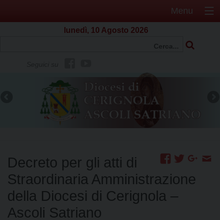
Menu
lunedì, 10 Agosto 2026
f
Y
Seguici su
b
o
u
t
u
b
e
Decreto per gli atti di
Straordinaria Amministrazione
della Diocesi di Cerignola –
Ascoli Satriano