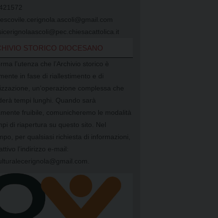
421572
vescovile.cerignola.ascoli@gmail.com
icerignolaascoli@pec.chiesacattolica.it
HIVIO STORICO DIOCESANO
orma l’utenza che l’Archivio storico è
mente in fase di riallestimento e di
alizzazione, un’operazione complessa che
ederà tempi lunghi. Quando sarà
mente fruibile, comunicheremo le modalità
mpi di riapertura su questo sito. Nel
mpo, per qualsiasi richiesta di informazioni,
attivo l’indirizzo e-mail:
ulturalecerignola@gmail.com.