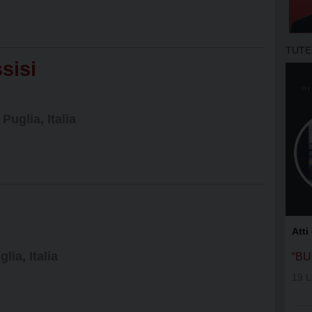
APOSTOLA
GRUPPI DI
TUTE
MOVIMENT
sisi
OFS SAN 
uglia, Italia
OFS SS. N
OFS DI AS
OFS SAN 
GIFRA
Atti
RNS
ia, Italia
“B
19 L
UNITALSI