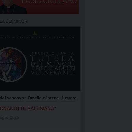
TO DELLA PREGHIERA
 PREGHIERA
LA DEI MINORI
O DEI FOCOLARI
GIOACCHINO
OME DI GESÙ
COLI SATRIANO
ROCCO
 del vescovo
· Omelie e interv.
· Lettere
UONANOTTE SALESIANA”
uglio 2026