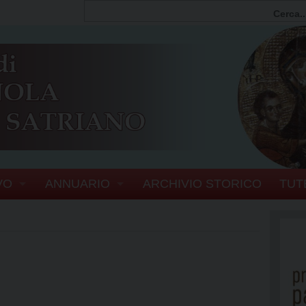
VO
ANNUARIO
ARCHIVIO STORICO
TUT
FIA
PERSONE
SCOVI
ERIA VESCOVILE
ENTI E ORGANISMI DIOCESANI
EL VESCOVO
UFFICI
SERVIZI GENERALI