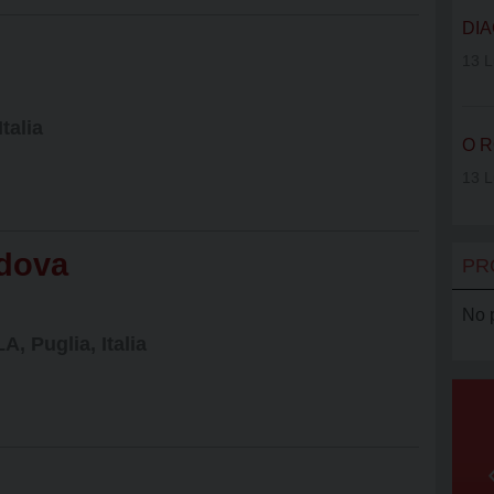
VOLONTAR
DIA
SERRA CL
13 L
AGCI
talia
O R
AMCI
13 L
adova
PR
No 
, Puglia, Italia