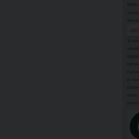
0885.
curia
dioces
ARC
Si inf
attual
digit
richi
nuova
e i te
fratte
resta 
poloc