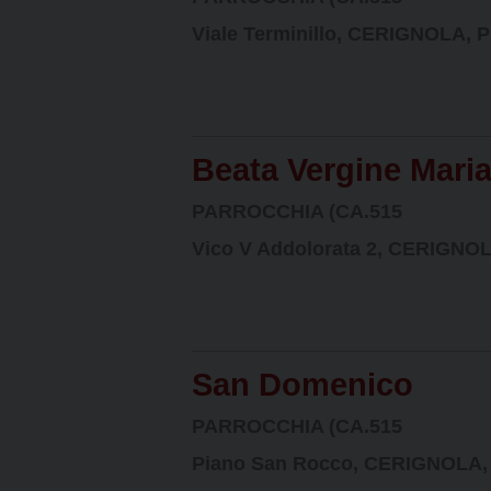
PARROCCHIE
LETTER
n
t
Viale Terminillo, CERIGNOLA, Pug
SANTI PATRONI
MARIA S
OMELIE 
e
n
FIGURE DI SANTITÀ
SAN PI
STEMMA
t
SAN PO
Beata Vergine Mari
SAN TR
PARROCCHIA (CA.515
MADONN
Vico V Addolorata 2, CERIGNOLA,
San Domenico
PARROCCHIA (CA.515
Piano San Rocco, CERIGNOLA, Pu