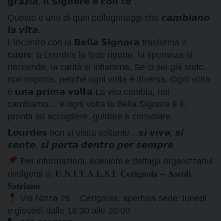
𝗴𝗿𝗮𝘇𝗶𝗮, 𝗶𝗹 𝗦𝗶𝗴𝗻𝗼𝗿𝗲 𝗲̀ 𝗰𝗼𝗻 𝘁𝗲”.
Questo è uno di quei pellegrinaggi che 𝙘𝙖𝙢𝙗𝙞𝙖𝙣𝙤
𝙡𝙖 𝙫𝙞𝙩𝙖.
L’incontro con la 𝗕𝗲𝗹𝗹𝗮 𝗦𝗶𝗴𝗻𝗼𝗿𝗮 trasforma il
cuore
: a Lourdes la fede riparte, la speranza si
riaccende, la carità si infiamma. Se ci sei già stato,
non importa, perché ogni volta è diversa. Ogni volta
è 𝘂𝗻𝗮 𝗽𝗿𝗶𝗺𝗮 𝘃𝗼𝗹𝘁𝗮.La vita cambia, noi
cambiamo… e ogni volta la Bella Signora è lì,
pronta ad accogliere, guidare e consolare.
𝗟𝗼𝘂𝗿𝗱𝗲𝘀 non si visita soltanto…𝙨𝙞 𝙫𝙞𝙫𝙚, 𝙨𝙞
𝙨𝙚𝙣𝙩𝙚, 𝙨𝙞 𝙥𝙤𝙧𝙩𝙖 𝙙𝙚𝙣𝙩𝙧𝙤 𝙥𝙚𝙧 𝙨𝙚𝙢𝙥𝙧𝙚
Per informazioni, adesioni e dettagli organizzativi
rivolgersi a: 𝐔.𝐍.𝐈.𝐓.𝐀.𝐋.𝐒.𝐈. 𝐂𝐞𝐫𝐢𝐠𝐧𝐨𝐥𝐚 – 𝐀𝐬𝐜𝐨𝐥𝐢
𝐒𝐚𝐭𝐫𝐢𝐚𝐧𝐨
Via Nizza 26 – Cerignola: apertura sede: lunedì
e giovedì dalle 18:30 alle 20:00