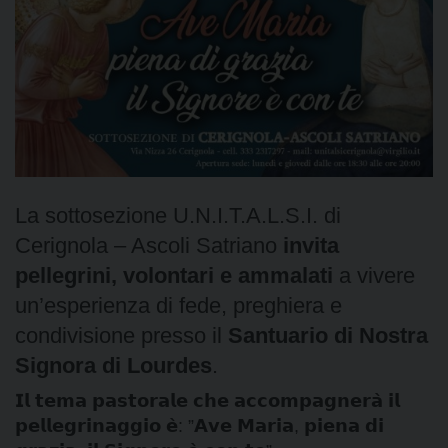
La sottosezione U.N.I.T.A.L.S.I. di
Cerignola – Ascoli Satriano
invita
pellegrini, volontari e ammalati
a vivere
un’esperienza di fede, preghiera e
condivisione presso il
Santuario di Nostra
Signora di Lourdes
.
𝗜𝗹 𝘁𝗲𝗺𝗮 𝗽𝗮𝘀𝘁𝗼𝗿𝗮𝗹𝗲 𝗰𝗵𝗲 𝗮𝗰𝗰𝗼𝗺𝗽𝗮𝗴𝗻𝗲𝗿𝗮̀ 𝗶𝗹
𝗽𝗲𝗹𝗹𝗲𝗴𝗿𝗶𝗻𝗮𝗴𝗴𝗶𝗼 𝗲̀: ”𝗔𝘃𝗲 𝗠𝗮𝗿𝗶𝗮, 𝗽𝗶𝗲𝗻𝗮 𝗱𝗶