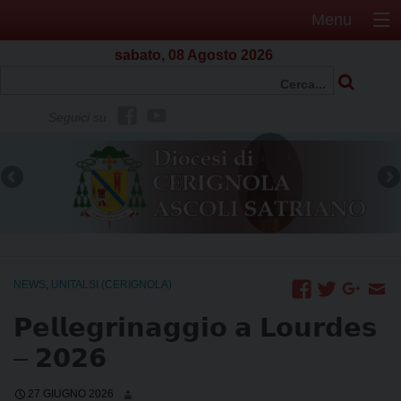
Menu
sabato, 08 Agosto 2026
f
Y
Seguici su
b
o
u
t
u
b
e
NEWS
,
UNITALSI (CERIGNOLA)
𝗣𝗲𝗹𝗹𝗲𝗴𝗿𝗶𝗻𝗮𝗴𝗴𝗶𝗼 𝗮 𝗟𝗼𝘂𝗿𝗱𝗲𝘀
– 𝟮𝟬𝟮𝟲
27 GIUGNO 2026