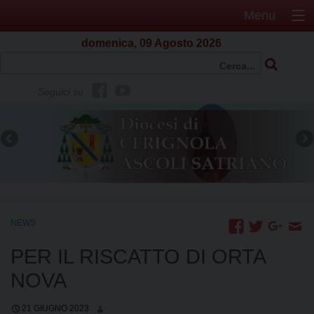
Menu
domenica, 09 Agosto 2026
f
Y
Seguici su
b
o
u
t
u
b
e
NEWS
PER IL RISCATTO DI ORTA
NOVA
21 GIUGNO 2023