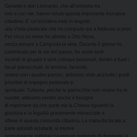
Gerardo e don Leonardo, che all’unisono tra
loro e con me, hanno voluto questa importante iniziativa
cittadina. E’ un’iniziativa nata in seguito
alla Visita pastorale che ho compiuto qui a febbraio scorso.
Per circa un mese ho abitato a Orta Nova,
senza tornare a Cerignola la sera. Durante il giorno ho
camminato per le vie del paese, ho avuto tanti
incontri di gruppo e tanti colloqui personali, dentro e fuori i
locali parrocchiali. Al termine, facendo
sintesi con i quattro parroci, abbiamo visto anzitutto i punti
prioritari di impegno pastorale e
spirituale. Tuttavia, poiché le parrocchie non vivono tra le
nuvole, abbiamo sentito anche il bisogno
di esprimere da che parte sta la Chiesa riguardo la
giustizia e la legalità gravemente minacciate e
offese in questa comunità cittadina. La malavita locale,a
parte episodi eclatanti, si muove
normalmente sottotraccia eppure pretende di dominare la