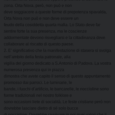
zona. Orta Nova, però, non può e non
deve soggiacere a queste forme di prepotenza spavalda,
Orta Nova non può e non deve essere un
feudo della cosiddetta quarta mafia. Lo Stato deve far
sentire forte la sua presenza, ma le coscienze
addormentate devono risvegliarsi e la cittadinanza deve
collaborare al riscatto di questo paese.
2. E’ significativo che la manifestazione di stasera si svolga
nell’ambito della festa patronale, alla
vigilia del giorno dedicato a S.Antonio di Padova. La vostra
numerosa presenza qui in piazza
dimostra che avete capito il senso di questo appuntamento
promosso dai parroci. Le luminarie, le
bande, i fuochi d’artificio, le bancarelle, le noccioline sono
forme tradizionali nel nostro folklore e
sono occasioni liete di socialità. Le feste cristiane però non
dovrebbe lasciare dietro di sé solo bucce
di noccioline. Dovrebbe ravvivare in noi quei valori che il