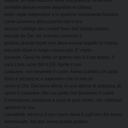
magna, un’affermazione della sua potenza. Al termine
avrebbe dovuto essere seppellito in chiesa,
nelle cripte sotterranee o in qualche monumento funebre,
come avveniva allora poiché non c’era
ancora l’obbligo dei cimiteri fuori dell’abitato urbano.
Ispirato da Dio, fra’ Antonio cominciò a
gridare: questo morto non deve essere sepolto in chiesa,
non può stare in luogo consacrato. E’ morto
dannato. Gesù ha detto un giorno: dov’è il tuo tesoro, lì
sarà il tuo cuore (Mt 6,19). Aprite il suo
cadavere, non troverete il cuore. Aveva parlato con tanta
forza e sicurezza, e sapevano che lui era un
uomo di Dio. Decisero allora, in una specie di autopsia, di
aprire il cadavere. Nel suo petto non trovarono il cuore.
Controprova: andarono a casa di quel morto, con i familiari
aprirono la sua
cassaforte, ed ecco il suo cuore stava lì, sull’oro che aveva
ammassato, ma non aveva potuto portare