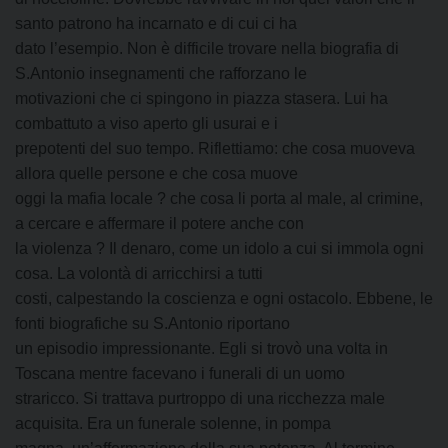
santo patrono ha incarnato e di cui ci ha
dato l’esempio. Non è difficile trovare nella biografia di
S.Antonio insegnamenti che rafforzano le
motivazioni che ci spingono in piazza stasera. Lui ha
combattuto a viso aperto gli usurai e i
prepotenti del suo tempo. Riflettiamo: che cosa muoveva
allora quelle persone e che cosa muove
oggi la mafia locale ? che cosa li porta al male, al crimine,
a cercare e affermare il potere anche con
la violenza ? Il denaro, come un idolo a cui si immola ogni
cosa. La volontà di arricchirsi a tutti
costi, calpestando la coscienza e ogni ostacolo. Ebbene, le
fonti biografiche su S.Antonio riportano
un episodio impressionante. Egli si trovò una volta in
Toscana mentre facevano i funerali di un uomo
straricco. Si trattava purtroppo di una ricchezza male
acquisita. Era un funerale solenne, in pompa