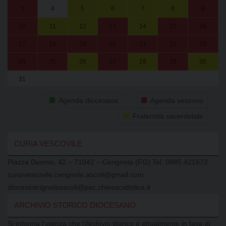
3
4
5
6
7
8
9
10
11
12
13
14
15
16
17
18
19
20
21
22
23
24
25
26
27
28
29
30
31
1
2
3
4
5
6
Agenda diocesana
Agenda vescovo
Fraternità sacerdotale
CURIA VESCOVILE
Piazza Duomo, 42 – 71042 – Cerignola (FG) Tel. 0885.421572
curiavescovile.cerignola.ascoli@gmail.com
diocesicerignolaascoli@pec.chiesacattolica.it
ARCHIVIO STORICO DIOCESANO
Si informa l’utenza che l’Archivio storico è attualmente in fase di