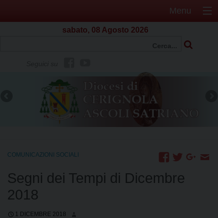
Menu
sabato, 08 Agosto 2026
f
Y
Seguici su
b
o
u
t
u
b
e
COMUNICAZIONI SOCIALI
Segni dei Tempi di Dicembre
2018
1 DICEMBRE 2018