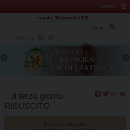
Menu
sabato, 08 Agosto 2026
f
Y
Seguici su
b
o
u
t
u
b
e
…il terzo giorno
RISUSCITÒ