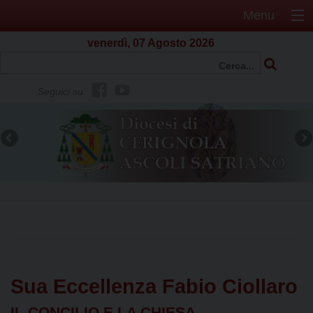
Menu
venerdì, 07 Agosto 2026
f
Y
Seguici su
b
o
u
t
u
b
e
Sua Eccellenza Fabio Ciollaro
IL CONCILIO E LA CHIESA