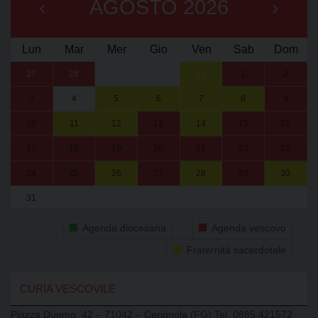
‹
AGOSTO 2026
›
Lun
Mar
Mer
Gio
Ven
Sab
Dom
27
28
29
30
31
1
2
3
4
5
6
7
8
9
10
11
12
13
14
15
16
17
18
19
20
21
22
23
24
25
26
27
28
29
30
31
1
2
3
4
5
6
Agenda diocesana
Agenda vescovo
Fraternità sacerdotale
CURIA VESCOVILE
Piazza Duomo, 42 – 71042 – Cerignola (FG) Tel. 0885.421572