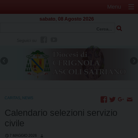
Menu
sabato, 08 Agosto 2026
f
Y
Seguici su
b
o
u
t
u
b
e
CARITAS
,
NEWS
Calendario selezioni servizio
civile
7 MAGGIO 2026