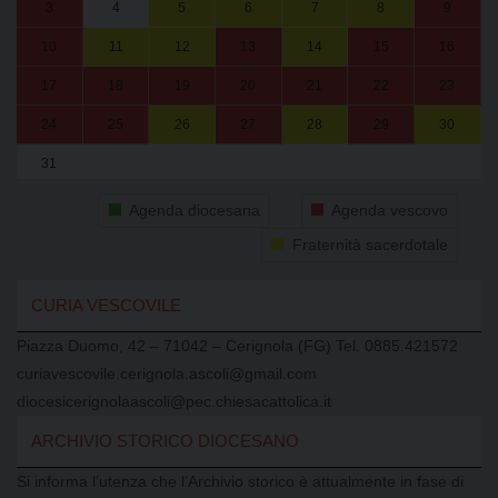
3
4
5
6
7
8
9
10
11
12
13
14
15
16
17
18
19
20
21
22
23
24
25
26
27
28
29
30
31
1
2
3
4
5
6
Agenda diocesana
Agenda vescovo
Fraternità sacerdotale
CURIA VESCOVILE
Piazza Duomo, 42 – 71042 – Cerignola (FG) Tel. 0885.421572
curiavescovile.cerignola.ascoli@gmail.com
diocesicerignolaascoli@pec.chiesacattolica.it
ARCHIVIO STORICO DIOCESANO
Si informa l’utenza che l’Archivio storico è attualmente in fase di