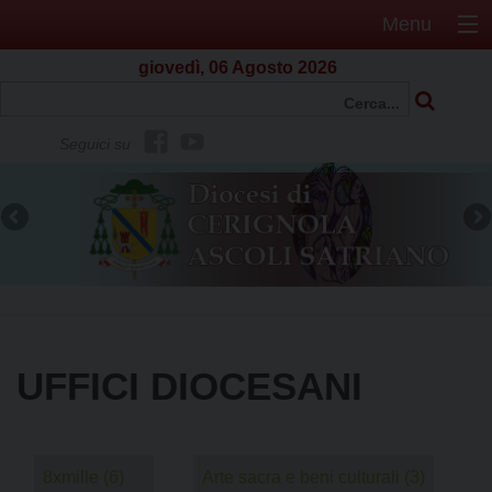
Menu
giovedì, 06 Agosto 2026
f
Y
Seguici su
b
o
u
t
u
b
e
UFFICI DIOCESANI
8xmille
(6)
Arte sacra e beni culturali
(3)