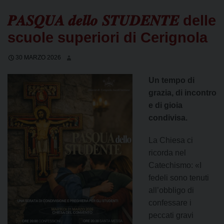
𝑷𝑨𝑺𝑸𝑼𝑨 𝒅𝒆𝒍𝒍𝒐 𝑺𝑻𝑼𝑫𝑬𝑵𝑻𝑬 delle
scuole superiori di Cerignola
30 MARZO 2026
Un tempo di
grazia, di incontro
e di gioia
condivisa.
La Chiesa ci
ricorda nel
Catechismo: «I
fedeli sono tenuti
all’obbligo di
confessare i
peccati gravi