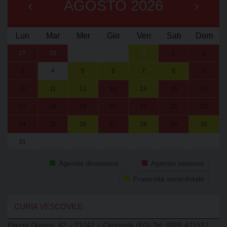
‹
AGOSTO 2026
›
Lun
Mar
Mer
Gio
Ven
Sab
Dom
27
28
29
30
31
1
2
3
4
5
6
7
8
9
10
11
12
13
14
15
16
17
18
19
20
21
22
23
24
25
26
27
28
29
30
31
1
2
3
4
5
6
Agenda diocesana
Agenda vescovo
Fraternità sacerdotale
CURIA VESCOVILE
Piazza Duomo, 42 – 71042 – Cerignola (FG) Tel. 0885.421572