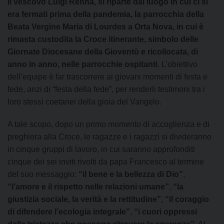
il vescovo Luigi Renna, si riparte dal luogo in cui ci si
era fermati prima della pandemia, la parrocchia della
Beata Vergine Maria di Lourdes a Orta Nova, in cui è
rimasta custodita la Croce itinerante, simbolo delle
Giornate Diocesane della Gioventù e ricollocata, di
anno in anno, nelle parrocchie ospitanti
. L’obiettivo
dell’equipe è far trascorrere ai giovani momenti di festa e
fede, anzi di “festa della fede”, per renderli testimoni tra i
loro stessi coetanei della gioia del Vangelo.
A tale scopo, dopo un primo momento di accoglienza e di
preghiera alla Croce, le ragazze e i ragazzi si divideranno
in cinque gruppi di lavoro, in cui saranno approfonditi
cinque dei sei inviti rivolti da papa Francesco al termine
del suo messaggio:
“il bene e la bellezza di Dio”
,
“l’amore e il rispetto nelle relazioni umane”
,
“la
giustizia sociale, la verità e la rettitudine”
,
“il coraggio
di difendere l’ecologia integrale”
,
“i cuori oppressi