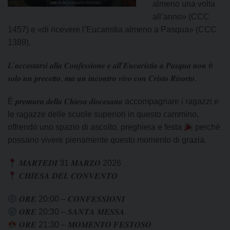
almeno una volta
all’anno» (CCC
1457) e «di ricevere l’Eucaristia almeno a Pasqua» (CCC
1389).
𝑳’𝒂𝒄𝒄𝒐𝒔𝒕𝒂𝒓𝒔𝒊 𝒂𝒍𝒍𝒂 𝑪𝒐𝒏𝒇𝒆𝒔𝒔𝒊𝒐𝒏𝒆 𝒆 𝒂𝒍𝒍’𝑬𝒖𝒄𝒂𝒓𝒊𝒔𝒕𝒊𝒂 𝒂 𝑷𝒂𝒔𝒒𝒖𝒂 𝒏𝒐𝒏 è
𝒔𝒐𝒍𝒐 𝒖𝒏 𝒑𝒓𝒆𝒄𝒆𝒕𝒕𝒐, 𝒎𝒂 𝒖𝒏 𝒊𝒏𝒄𝒐𝒏𝒕𝒓𝒐 𝒗𝒊𝒗𝒐 𝒄𝒐𝒏 𝑪𝒓𝒊𝒔𝒕𝒐 𝑹𝒊𝒔𝒐𝒓𝒕𝒐.
È 𝒑𝒓𝒆𝒎𝒖𝒓𝒂 𝒅𝒆𝒍𝒍𝒂 𝑪𝒉𝒊𝒆𝒔𝒂 𝒅𝒊𝒐𝒄𝒆𝒔𝒂𝒏𝒂 accompagnare i ragazzi e
le ragazze delle scuole superiori in questo cammino,
offrendo uno spazio di ascolto, preghiera e festa
perché
possano vivere pienamente questo momento di grazia.
𝑴𝑨𝑹𝑻𝑬𝑫𝑰̀ 31 𝑴𝑨𝑹𝒁𝑶 2026
𝑪𝑯𝑰𝑬𝑺𝑨 𝑫𝑬𝑳 𝑪𝑶𝑵𝑽𝑬𝑵𝑻𝑶
𝑶𝑹𝑬 20:00 – 𝑪𝑶𝑵𝑭𝑬𝑺𝑺𝑰𝑶𝑵𝑰
𝑶𝑹𝑬 20:30 – 𝑺𝑨𝑵𝑻𝑨 𝑴𝑬𝑺𝑺𝑨
𝑶𝑹𝑬 21:30 – 𝑴𝑶𝑴𝑬𝑵𝑻𝑶 𝑭𝑬𝑺𝑻𝑶𝑺𝑶