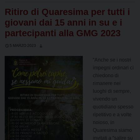
Ritiro di Quaresima per tutti i
giovani dai 15 anni in su e i
partecipanti alla GMG 2023
5 MARZO 2023
“Anche se i nostri
impegni ordinari ci
chiedono di
rimanere nei
luoghi di sempre,
vivendo un
quotidiano spesso
ripetitivo e a volte
noioso, in
Quaresima siamo
invitati a “salire su