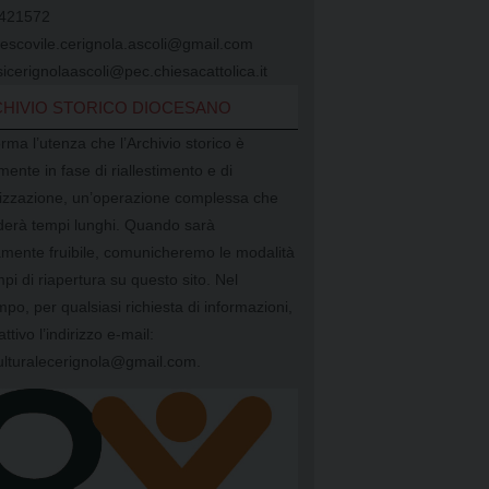
421572
vescovile.cerignola.ascoli@gmail.com
icerignolaascoli@pec.chiesacattolica.it
HIVIO STORICO DIOCESANO
orma l’utenza che l’Archivio storico è
mente in fase di riallestimento e di
alizzazione, un’operazione complessa che
ederà tempi lunghi. Quando sarà
mente fruibile, comunicheremo le modalità
mpi di riapertura su questo sito. Nel
mpo, per qualsiasi richiesta di informazioni,
attivo l’indirizzo e-mail:
ulturalecerignola@gmail.com.