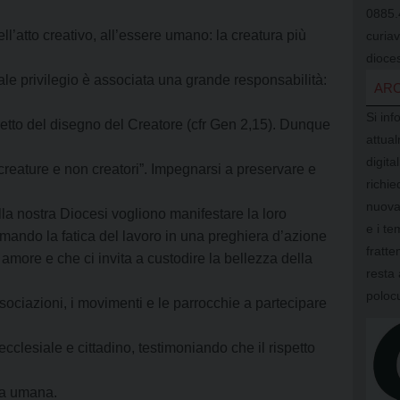
0885.
ell’atto creativo, all’essere umano: la creatura più
curia
dioces
le privilegio è associata una grande responsabilità:
ARC
Si inf
ispetto del disegno del Creatore (cfr Gen 2,15). Dunque
attual
digit
creature e non creatori”. Impegnarsi a preservare e
richi
nuova
ella nostra Diocesi vogliono manifestare la loro
e i te
ormando la fatica del lavoro in una preghiera d’azione
fratte
o amore e che ci invita a custodire la bellezza della
resta 
poloc
associazioni, i movimenti e le parrocchie a partecipare
clesiale e cittadino, testimoniando che il rispetto
na umana.