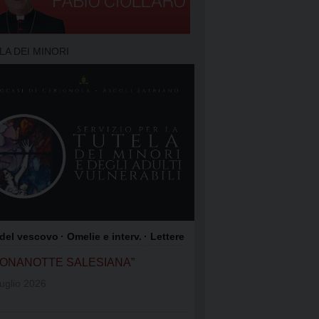
TO DELLA PREGHIERA
 PREGHIERA
LA DEI MINORI
O DEI FOCOLARI
GIOACCHINO
OME DI GESÙ
COLI SATRIANO
ROCCO
 del vescovo
· Omelie e interv.
· Lettere
UONANOTTE SALESIANA”
uglio 2026