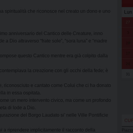
na spiritualità che riconosce nel creato un dono e uno
Lun
27
3
esimo anniversario del Cantico delle Creature, inno
 a Dio attraverso “frate sole”, “sora luna” e “madre
10
17
ompose questo Cantico mentre era già colpito dalla
24
i contemplava la creazione con gli occhi della fede; è
31
re, riconosciuto e cantato come Colui che ci ha donato
la in essa ospitata.
si come un mero intervento civico, ma come un profondo
eta di lode a Dio.
razione del Borgo Laudato si’ nelle Ville Pontificie
CUR
 a riprendere implicitamente il racconto della
Piazz