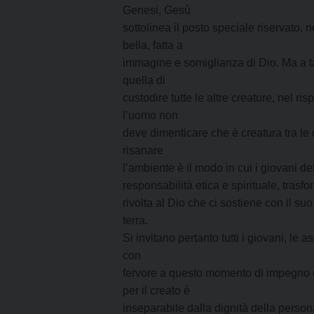
Genesi, Gesù
sottolinea il posto speciale riservato, n
bella, fatta a
immagine e somiglianza di Dio. Ma a ta
quella di
custodire tutte le altre creature, nel r
l’uomo non
deve dimenticare che è creatura tra le 
risanare
l’ambiente è il modo in cui i giovani d
responsabilità etica e spirituale, trasf
rivolta al Dio che ci sostiene con il su
terra.
Si invitano pertanto tutti i giovani, le 
con
fervore a questo momento di impegno ec
per il creato è
inseparabile dalla dignità della perso