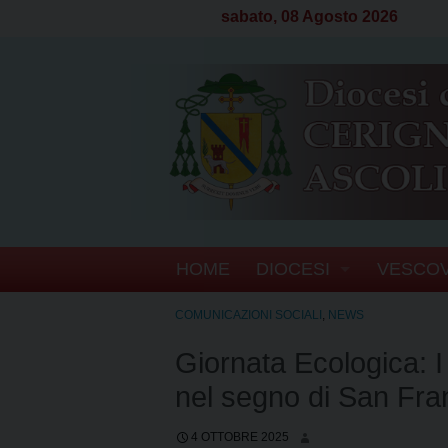
sabato, 08 Agosto 2026
S
HOME
DIOCESI
VESCO
k
i
CENNI STORICI
BIOGRA
COMUNICAZIONI SOCIALI
,
NEWS
p
t
Giornata Ecologica: I
CRONOTASSI DEI VE
SEGRET
o
nel segno di San Fr
c
TERRITORIO
ATTI D
o
4 OTTOBRE 2025