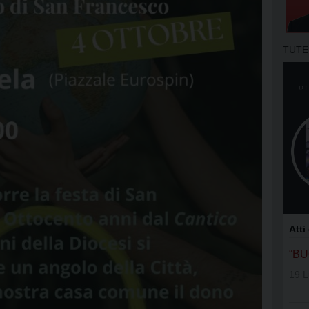
APOSTOLA
GRUPPI DI
TUTE
MOVIMENT
OFS SAN 
OFS SS. N
OFS DI AS
OFS SAN 
GIFRA
Atti
RNS
“B
19 L
UNITALSI