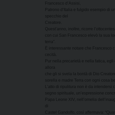
Francesco d’Assisi,
Patrono d’Italia e fulgido esempio di u
specchio del
Creatore.
Quest’anno, inoltre, ricorre l’ottocent
con cui San Francesco elevò la sua lode
terra”.
È interessante notare che Francesco c
cecità.
Pur nella precarietà e nella fatica, egl
allora
che gli si svela la bontà di Dio Creato
sorella e madre Terra con ogni cosa bel
L’atto di ripulitura non è da intender
segno spirituale, un’espressione concr
Papa Leone XIV, nell’omelia dell’inaugu
di
Castel Gandolfo, così affermava: “Quasi