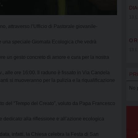
VOLONTAR
DIA
SERRA CL
13 L
o, attraverso l’Ufficio di Pastorale giovanile-
AGCI
O R
are una speciale Giornata Ecologica che vedrà
AMCI
13 L
iere un gesto concreto di amore e cura per la nostra
.v., alle ore 16:00. Il raduno è fissato in Via Candela
PR
anti si muoveranno per la pulizia e la riqualificazione
No 
esto del “Tempo del Creato”, voluto da Papa Francesco
e dedicato alla riflessione e all’azione ecologica
ata, infatti, la Chiesa celebra la Festa di San