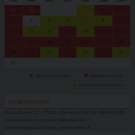
27
28
29
30
31
1
2
3
4
5
6
7
8
9
10
11
12
13
14
15
16
17
18
19
20
21
22
23
24
25
26
27
28
29
30
31
1
2
3
4
5
6
Agenda diocesana
Agenda vescovo
Fraternità sacerdotale
CURIA VESCOVILE
Piazza Duomo, 42 – 71042 – Cerignola (FG) Tel. 0885.421572
curiavescovile.cerignola.ascoli@gmail.com
diocesicerignolaascoli@pec.chiesacattolica.it