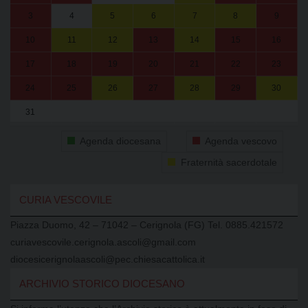
3
4
5
6
7
8
9
10
11
12
13
14
15
16
17
18
19
20
21
22
23
24
25
26
27
28
29
30
31
1
2
3
4
5
6
Agenda diocesana
Agenda vescovo
Fraternità sacerdotale
CURIA VESCOVILE
Piazza Duomo, 42 – 71042 – Cerignola (FG) Tel. 0885.421572
curiavescovile.cerignola.ascoli@gmail.com
diocesicerignolaascoli@pec.chiesacattolica.it
ARCHIVIO STORICO DIOCESANO