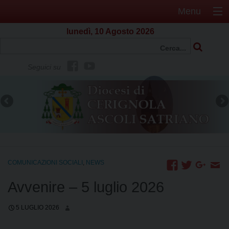
Menu
lunedì, 10 Agosto 2026
f
Y
Seguici su
b
o
u
t
u
b
e
COMUNICAZIONI SOCIALI
,
NEWS
Avvenire – 5 luglio 2026
5 LUGLIO 2026