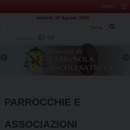
Menu
venerdì, 07 Agosto 2026
f
Y
Seguici su
b
o
u
t
u
b
e
PARROCCHIE E
ASSOCIAZIONI