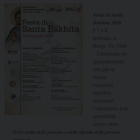
𝐅𝐞𝐬𝐭𝐚 𝐝𝐢 𝐒𝐚𝐧𝐭𝐚
𝐁𝐚𝐤𝐡𝐢𝐭𝐚 𝟐𝟎𝟐𝟔
Il 7 e 8
febbraio, a
Borgo Tre Titoli
– Cerignola, un
appuntamento
che per la
nostra
comunità
significa
rinnovare
l’attenzione e la
sensibilità
verso i temi
della 𝒕𝒓𝒂𝒕𝒕𝒂 𝒅𝒆𝒍𝒍𝒆 𝒑𝒆𝒓𝒔𝒐𝒏𝒆 𝒆 𝒅𝒆𝒍𝒍𝒂 𝒅𝒊𝒈𝒏𝒊𝒕𝒂̀ 𝒅𝒆𝒍𝒍𝒆 𝒑𝒆𝒓𝒔𝒐𝒏𝒆
𝒎𝒊𝒈𝒓𝒂𝒏𝒕𝒊.