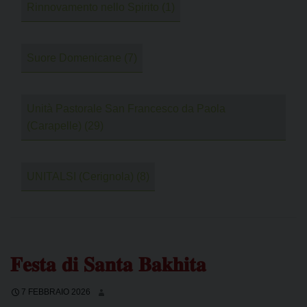
Rinnovamento nello Spirito
(1)
Suore Domenicane
(7)
Unità Pastorale San Francesco da Paola
(Carapelle)
(29)
UNITALSI (Cerignola)
(8)
𝐅𝐞𝐬𝐭𝐚 𝐝𝐢 𝐒𝐚𝐧𝐭𝐚 𝐁𝐚𝐤𝐡𝐢𝐭𝐚
7 FEBBRAIO 2026