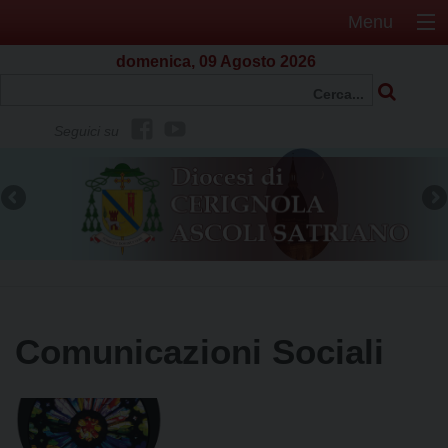
Menu
domenica, 09 Agosto 2026
f
Y
Seguici su
b
o
u
t
u
b
e
Comunicazioni Sociali