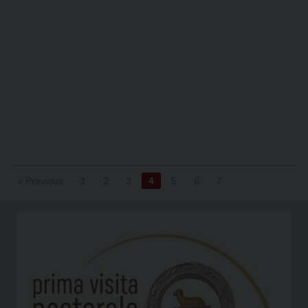
« Previous
1
2
3
4
5
6
7