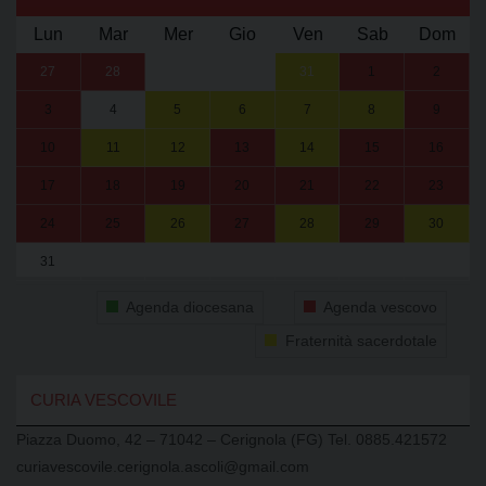
Lun
Mar
Mer
Gio
Ven
Sab
Dom
27
28
29
30
31
1
2
3
4
5
6
7
8
9
10
11
12
13
14
15
16
17
18
19
20
21
22
23
24
25
26
27
28
29
30
31
1
2
3
4
5
6
Agenda diocesana
Agenda vescovo
Fraternità sacerdotale
CURIA VESCOVILE
Piazza Duomo, 42 – 71042 – Cerignola (FG) Tel. 0885.421572
curiavescovile.cerignola.ascoli@gmail.com