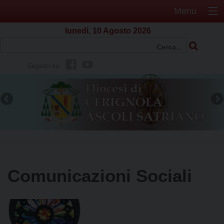
Menu
lunedì, 10 Agosto 2026
f
Y
Seguici su
b
o
u
t
u
b
e
Comunicazioni Sociali